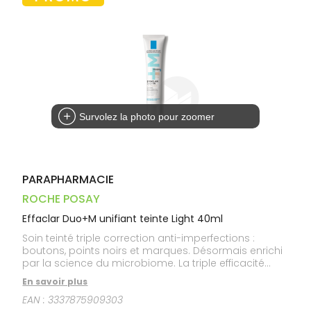
Dispositifs
Cheveux
VOTRE
médicaux
APPLICATION
Corps
DE SANTÉ
Homme
Solaire
Visage
Survolez la photo pour zoomer
PARAPHARMACIE
ROCHE POSAY
Effaclar Duo+M unifiant teinte Light 40ml
Soin teinté triple correction anti-imperfections :
boutons, points noirs et marques. Désormais enrichi
par la science du microbiome. La triple efficacité
anti-imperfections du soin Effaclar Duo+M associée
En savoir plus
à un effet unifiant et matifiant instantané et durable
EAN :
3337875909303
toute la journée. Convient aux peaux sensibles. Teinte