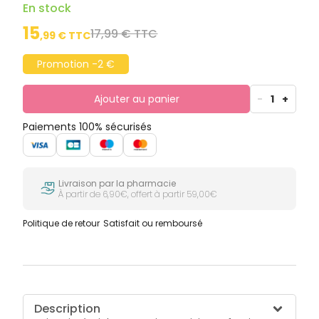
Light.
En stock
15
17,99 € TTC
,
99
€ TTC
Promotion -2 €
Ajouter au panier
-
1
+
Paiements 100% sécurisés
Livraison par la pharmacie
À partir de 6,90€, offert à partir 59,00€
Politique de retour
Satisfait ou remboursé
Description