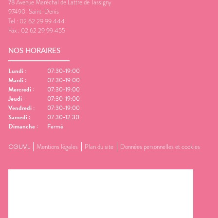
78 Avenue Maréchal de Lattre de Tassigny
97490
Saint-Denis
Tel :
02 62 29 99 444
Fax :
02 62 29 99 455
NOS HORAIRES
Lundi
:
07:30-19:00
Mardi
:
07:30-19:00
Mercredi
:
07:30-19:00
Jeudi
:
07:30-19:00
Vendredi
:
07:30-19:00
Samedi
:
07:30-12:30
Dimanche
:
Fermé
CGUVL
Mentions légales
Plan du site
Données personnelles et cookies