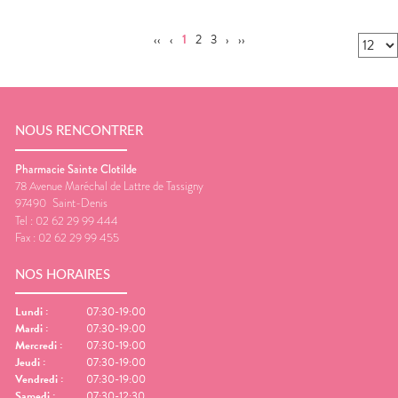
‹‹
‹
1
2
3
›
››
NOUS RENCONTRER
Pharmacie Sainte Clotilde
78 Avenue Maréchal de Lattre de Tassigny
97490
Saint-Denis
Tel :
02 62 29 99 444
Fax :
02 62 29 99 455
NOS HORAIRES
Lundi
:
07:30-19:00
Mardi
:
07:30-19:00
Mercredi
:
07:30-19:00
Jeudi
:
07:30-19:00
Vendredi
:
07:30-19:00
Samedi
:
07:30-12:30