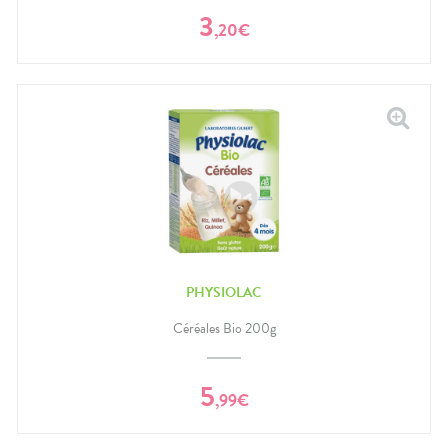
3
,
20
€
PHYSIOLAC
Céréales Bio 200g
5
,
99
€