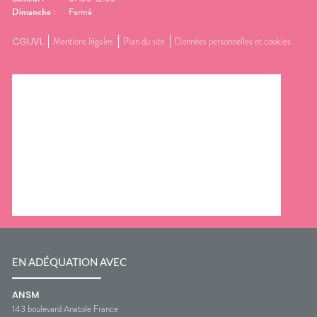
Dimanche
:
Fermé
CGUVL
Mentions légales
Plan du site
Données personnelles et cookies
EN ADÉQUATION AVEC
ANSM
143 boulevard Anatole France