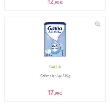
12
,
90
€
GALLIA
Calisma 1er Âge 830g
17
,
99
€