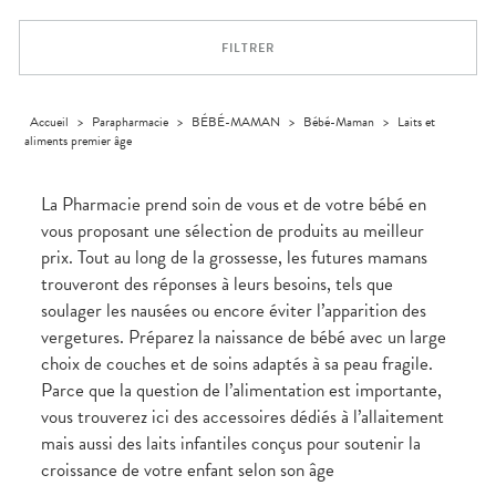
Dispositifs
Cheveux
VOTRE
médicaux
APPLICATION
Corps
DE SANTÉ
FILTRER
Homme
Solaire
Visage
Accueil
>
Parapharmacie
>
BÉBÉ-MAMAN
>
Bébé-Maman
>
Laits et
aliments premier âge
La Pharmacie prend soin de vous et de votre bébé en
vous proposant une sélection de produits au meilleur
prix. Tout au long de la grossesse, les futures mamans
trouveront des réponses à leurs besoins, tels que
soulager les nausées ou encore éviter l’apparition des
vergetures. Préparez la naissance de bébé avec un large
choix de couches et de soins adaptés à sa peau fragile.
Parce que la question de l’alimentation est importante,
vous trouverez ici des accessoires dédiés à l’allaitement
mais aussi des laits infantiles conçus pour soutenir la
croissance de votre enfant selon son âge