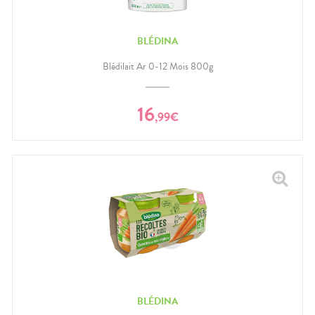
BLÉDINA
Blédilait Ar 0-12 Mois 800g
16
,
99
€
BLÉDINA