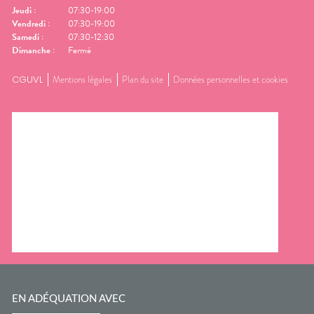
Jeudi
:
07:30-19:00
Vendredi
:
07:30-19:00
Samedi
:
07:30-12:30
Dimanche
:
Fermé
CGUVL
Mentions légales
Plan du site
Données personnelles et cookies
EN ADÉQUATION AVEC