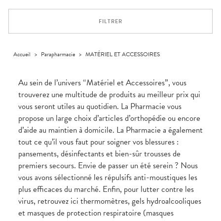
Dispositifs
Cheveux
VOTRE
médicaux
APPLICATION
Corps
DE SANTÉ
FILTRER
Homme
Solaire
Visage
Accueil
>
Parapharmacie
>
MATÉRIEL ET ACCESSOIRES
Au sein de l’univers “Matériel et Accessoires”, vous
trouverez une multitude de produits au meilleur prix qui
vous seront utiles au quotidien. La Pharmacie vous
propose un large choix d’articles d’orthopédie ou encore
d’aide au maintien à domicile. La Pharmacie a également
tout ce qu’il vous faut pour soigner vos blessures :
pansements, désinfectants et bien-sûr trousses de
premiers secours. Envie de passer un été serein ? Nous
vous avons sélectionné les répulsifs anti-moustiques les
plus efficaces du marché. Enfin, pour lutter contre les
virus, retrouvez ici thermomètres, gels hydroalcooliques
et masques de protection respiratoire (masques