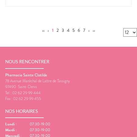
‹‹
‹
1
2
3
4
5
6
7
›
››
NOUS RENCONTRER
Pharmacie Sainte Clotilde
78 Avenue Maréchal de Lattre de Tassigny
97490
Saint-Denis
Tel :
02 62 29 99 444
Fax :
02 62 29 99 455
NOS HORAIRES
Lundi
:
07:30-19:00
Mardi
:
07:30-19:00
Mercredi
:
07:30-19:00