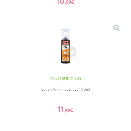
10
,
99
€
CINQ SUR CINQ
Lotion Anti-moustique 100ml
11
,
99
€