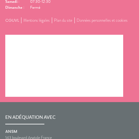
Samedi
:
07:30-12:30
Dimanche
:
Fermé
CGUVL
Mentions légales
Plan du site
Données personnelles et cookies
EN ADÉQUATION AVEC
ANSM
143 boulevard Anatole France