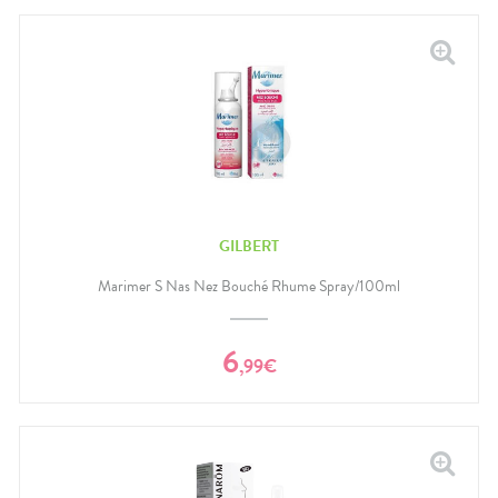
GILBERT
Marimer S Nas Nez Bouché Rhume Spray/100ml
6
,
99
€