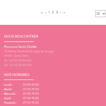
‹‹
‹
1
2
3
›
››
NOUS RENCONTRER
Pharmacie Sainte Clotilde
78 Avenue Maréchal de Lattre de Tassigny
97490
Saint-Denis
Tel :
02 62 29 99 444
Fax :
02 62 29 99 455
NOS HORAIRES
Lundi
:
07:30-19:00
Mardi
:
07:30-19:00
Mercredi
:
07:30-19:00
Jeudi
:
07:30-19:00
Vendredi
:
07:30-19:00