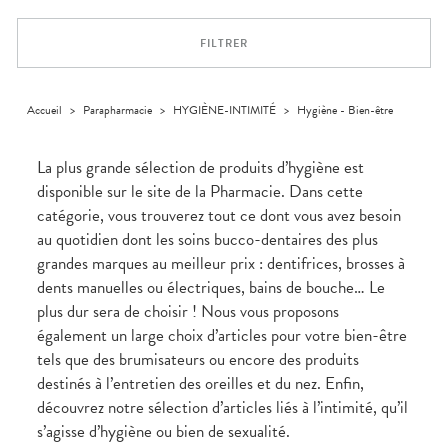
Dispositifs
Cheveux
VOTRE
médicaux
APPLICATION
Corps
DE SANTÉ
FILTRER
Homme
Solaire
Visage
Accueil
>
Parapharmacie
>
HYGIÈNE-INTIMITÉ
>
Hygiène - Bien-être
La plus grande sélection de produits d’hygiène est
disponible sur le site de la Pharmacie. Dans cette
catégorie, vous trouverez tout ce dont vous avez besoin
au quotidien dont les soins bucco-dentaires des plus
grandes marques au meilleur prix : dentifrices, brosses à
dents manuelles ou électriques, bains de bouche… Le
plus dur sera de choisir ! Nous vous proposons
également un large choix d’articles pour votre bien-être
tels que des brumisateurs ou encore des produits
destinés à l’entretien des oreilles et du nez. Enfin,
découvrez notre sélection d’articles liés à l’intimité, qu’il
s’agisse d’hygiène ou bien de sexualité.