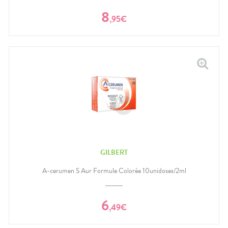
8
,
95
€
GILBERT
A-cerumen S Aur Formule Colorée 10unidoses/2ml
6
,
49
€