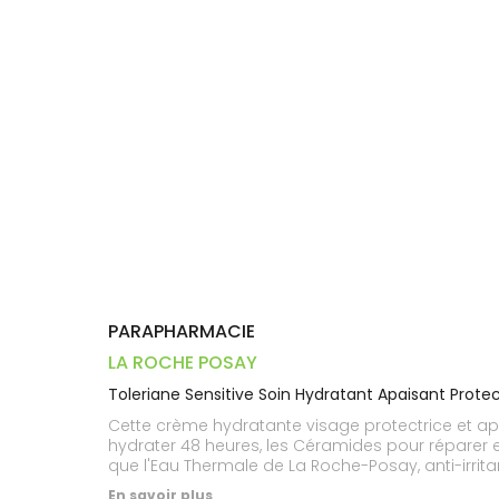
Dispositifs
Cheveux
VOTRE
médicaux
APPLICATION
Corps
DE SANTÉ
Homme
Solaire
Visage
PARAPHARMACIE
LA ROCHE POSAY
Toleriane Sensitive Soin Hydratant Apaisant Prot
Cette crème hydratante visage protectrice et apa
hydrater 48 heures, les Céramides pour réparer et
que l'Eau Thermale de La Roche-Posay, anti-irrit
En savoir plus