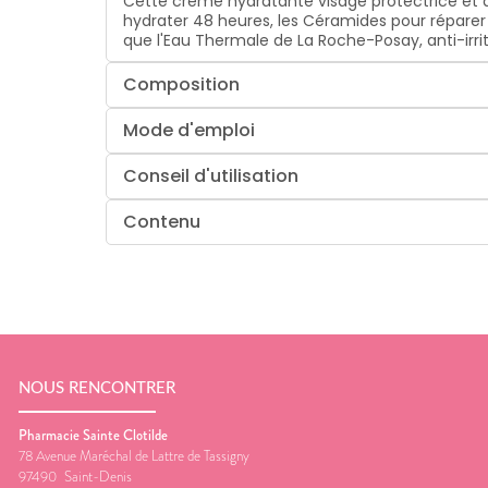
Cette crème hydratante visage protectrice et ap
hydrater 48 heures, les Céramides pour réparer e
que l'Eau Thermale de La Roche-Posay, anti-irri
Composition
Mode d'emploi
Conseil d'utilisation
Contenu
NOUS RENCONTRER
Pharmacie Sainte Clotilde
78 Avenue Maréchal de Lattre de Tassigny
97490
Saint-Denis