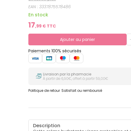
EAN :
3337875578486
En stock
17
,
99
€ TTC
Ajouter au panier
Paiements 100% sécurisés
Livraison par la pharmacie
À partir de 6,90€, offert à partir 59,00€
Politique de retour
Satisfait ou remboursé
Description