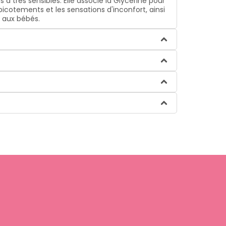
 très sensibles. Elle associe la Glycérine pour
picotements et les sensations d'inconfort, ainsi
i aux bébés.