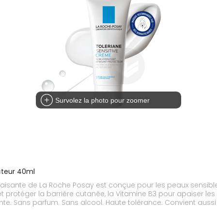
Survolez la photo pour zoomer
ecteur 40ml
isante de La Roche Posay est conçue pour les peaux sensibles 
 protéger la barrière cutanée, la Vitamine B3 pour apaiser les 
ante. Sans parfum. Sans alcool. Haute tolérance. Convient auss