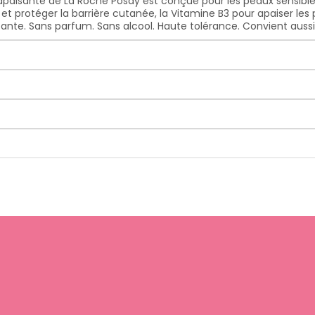
aisante de La Roche Posay est conçue pour les peaux sensibles à
t protéger la barrière cutanée, la Vitamine B3 pour apaiser les 
tante. Sans parfum. Sans alcool. Haute tolérance. Convient auss