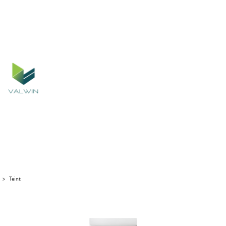
>
Teint