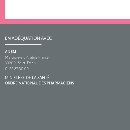
EN ADÉQUATION AVEC
ANSM
143 boulevard Anatole France
93200
Saint-Denis
01 55 87 30 00
MINISTÈRE DE LA SANTÉ
ORDRE NATIONAL DES PHARMACIENS