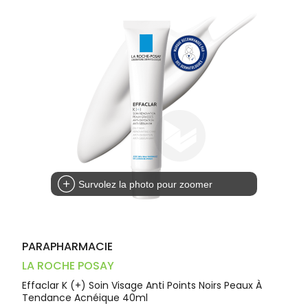
Dispositifs
Cheveux
VOTRE
médicaux
APPLICATION
Corps
DE SANTÉ
Homme
Solaire
Visage
Survolez la photo pour zoomer
PARAPHARMACIE
LA ROCHE POSAY
Effaclar K (+) Soin Visage Anti Points Noirs Peaux À
Tendance Acnéique 40ml