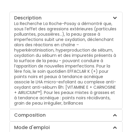
Description
La Recherche La Roche-Posay a démontré que,
sous l’effet des agressions extérieures (particules
polluantes, poussières…), la peau grasse à
imperfections subit une oxydation, déclenchant
alors des réactions en chaîne –
hyperkératinisation, hyperproduction de sébum,
oxydation du sébum et des impuretés présents à
la surface de la peau - pouvant conduire à
l’apparition de nouvelles imperfections. Pour la
1ère fois, le soin quotidien EFFACLAR K (+) pour
points noirs et peaux à tendance acnéique
associe le LHA micro-exfoliant au complexe anti-
oxydant anti-sébum 8h: [VITAMINE E + CARNOSINE
+ AIRLICIUM™]. Pour les peaux mixtes à grasses et
à tendance acnéique : points noirs récidivants,
grain de peau irrégulier, brillances
Composition
Mode d'emploi