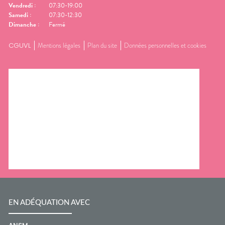
Vendredi
:
07:30-19:00
Samedi
:
07:30-12:30
Dimanche
:
Fermé
CGUVL
Mentions légales
Plan du site
Données personnelles et cookies
EN ADÉQUATION AVEC