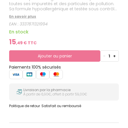
toutes ses impuretés et des particules de pollution.
Sa formule hypoallergénique et testée sous contrôle
dermatologique permet un démaquillage tout en
En savoir plus
douceur adapté aux peaux et aux yeux les plus
EAN :
3337871321994
sensibles. Peaux et yeux sensibles, y compris les
porteurs de lentilles. Hypoallergénique. Testé sous
En stock
contrôle dermatologique. Avec de l'Eau Thermale de
Vichy.
15
,
49
€ TTC
Ajouter au panier
-
1
+
Paiements 100% sécurisés
Livraison par la pharmacie
À partir de 6,90€, offert à partir 59,00€
Politique de retour
Satisfait ou remboursé