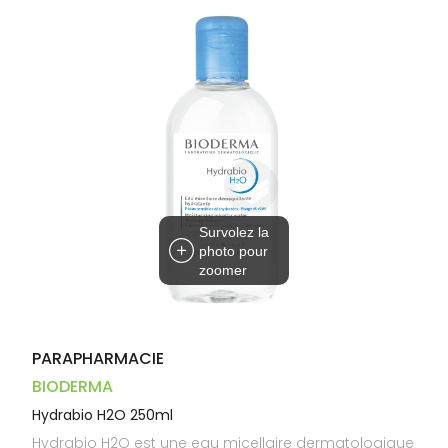
Dispositifs
Cheveux
VOTRE
médicaux
APPLICATION
Corps
DE SANTÉ
Homme
Solaire
Visage
Survolez la
photo pour
zoomer
PARAPHARMACIE
BIODERMA
Hydrabio H2O 250ml
Hydrabio H2O est une eau micellaire dermatologique