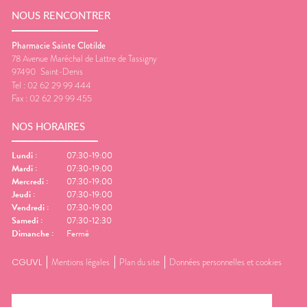
NOUS RENCONTRER
Pharmacie Sainte Clotilde
78 Avenue Maréchal de Lattre de Tassigny
97490
Saint-Denis
Tel :
02 62 29 99 444
Fax :
02 62 29 99 455
NOS HORAIRES
Lundi
:
07:30-19:00
Mardi
:
07:30-19:00
Mercredi
:
07:30-19:00
Jeudi
:
07:30-19:00
Vendredi
:
07:30-19:00
Samedi
:
07:30-12:30
Dimanche
:
Fermé
CGUVL
Mentions légales
Plan du site
Données personnelles et cookies