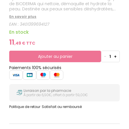
de BIODERMA qui nettoie, démaquille et hydrate la
peau. Destinée aux peaux sensibles déshydratées,
elle élimine impuretés et pollution pour une peau
En savoir plus
douce et éclatante.
EAN :
3401399694127
En stock
11
,
49
€ TTC
Ajouter au panier
-
1
+
Paiements 100% sécurisés
Livraison par la pharmacie
À partir de 6,90€, offert à partir 59,00€
Politique de retour
Satisfait ou remboursé