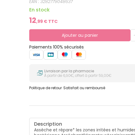
EAN :
3282779048637
En stock
12
,
99
€ TTC
Ajouter au panier
Paiements 100% sécurisés
Livraison par la pharmacie
À partir de 6,90€, offert à partir 59,00€
Politique de retour
Satisfait ou remboursé
Description
Assèche et répare* les zones irritées et humides.