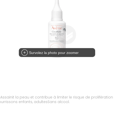
Survolez la photo pour zoomer
ssainit la peau et contribue à limiter le risque de prolifération
rrissons enfants, adultesSans alcool.