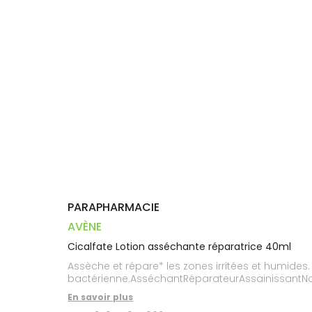
Dispositifs
Cheveux
VOTRE
médicaux
APPLICATION
Corps
DE SANTÉ
Homme
Solaire
Visage
PARAPHARMACIE
AVÈNE
Cicalfate Lotion asséchante réparatrice 40ml
Assèche et répare* les zones irritées et humides. A
bactérienne.AsséchantRéparateurAssainissantNou
En savoir plus