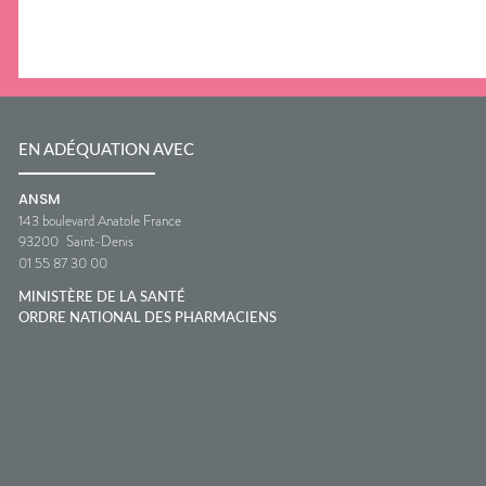
EN ADÉQUATION AVEC
ANSM
143 boulevard Anatole France
93200
Saint-Denis
01 55 87 30 00
MINISTÈRE DE LA SANTÉ
ORDRE NATIONAL DES PHARMACIENS