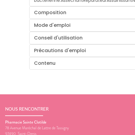
bactérienne.
Asséchant
Réparateur
Assainissant
N
Composition
Mode d'emploi
Conseil d'utilisation
Précautions d'emploi
Contenu
NOUS RENCONTRER
Pharmacie Sainte Clotilde
78 Avenue Maréchal de Lattre de Tassigny
97490
Saint-Denis