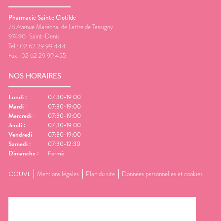
Pharmacie Sainte Clotilde
78 Avenue Maréchal de Lattre de Tassigny
97490
Saint-Denis
Tel :
02 62 29 99 444
Fax :
02 62 29 99 455
NOS HORAIRES
Lundi
:
07:30-19:00
Mardi
:
07:30-19:00
Mercredi
:
07:30-19:00
Jeudi
:
07:30-19:00
Vendredi
:
07:30-19:00
Samedi
:
07:30-12:30
Dimanche
:
Fermé
CGUVL
Mentions légales
Plan du site
Données personnelles et cookies