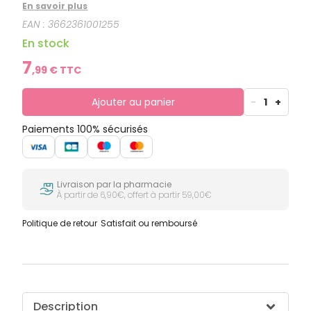
dépose un film protecteur isolant contre tous types
En savoir plus
d’agressions extérieures, hydrate et favorise la
EAN :
3662361001255
réparation de la barrière cutanée. Les lèvres sont
réparées, nourries et confortables.
En stock
7
,
99
€ TTC
Ajouter au panier
-
1
+
Paiements 100% sécurisés
Livraison par la pharmacie
À partir de 6,90€, offert à partir 59,00€
Politique de retour
Satisfait ou remboursé
Description