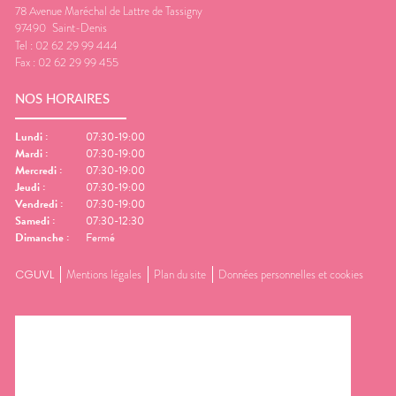
78 Avenue Maréchal de Lattre de Tassigny
97490
Saint-Denis
Tel :
02 62 29 99 444
Fax :
02 62 29 99 455
NOS HORAIRES
Lundi
:
07:30-19:00
Mardi
:
07:30-19:00
Mercredi
:
07:30-19:00
Jeudi
:
07:30-19:00
Vendredi
:
07:30-19:00
Samedi
:
07:30-12:30
Dimanche
:
Fermé
CGUVL
Mentions légales
Plan du site
Données personnelles et cookies