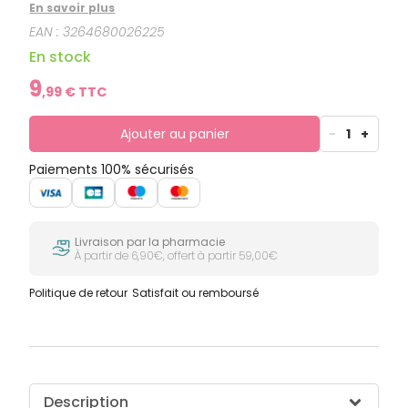
desséchées à tout moment de la journée. Vous ne
En savoir plus
ressentez plus de tiraillements, vos lèvres sont
EAN :
3264680026225
protégées des agressions extérieures.
En stock
9
,
99
€ TTC
Ajouter au panier
-
1
+
Paiements 100% sécurisés
Livraison par la pharmacie
À partir de 6,90€, offert à partir 59,00€
Politique de retour
Satisfait ou remboursé
Description