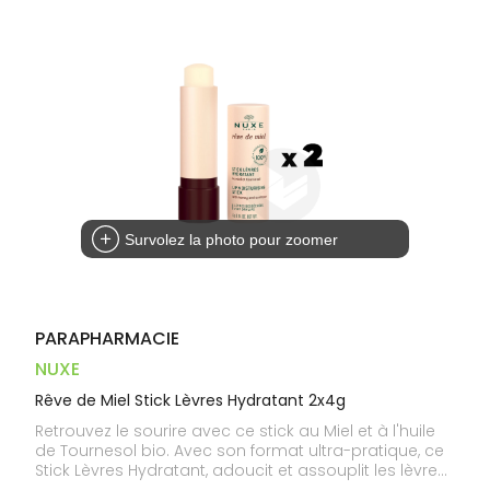
Dispositifs
Cheveux
VOTRE
médicaux
APPLICATION
Corps
DE SANTÉ
Homme
Solaire
Visage
Survolez la photo pour zoomer
PARAPHARMACIE
NUXE
Rêve de Miel Stick Lèvres Hydratant 2x4g
Retrouvez le sourire avec ce stick au Miel et à l'huile
de Tournesol bio. Avec son format ultra-pratique, ce
Stick Lèvres Hydratant, adoucit et assouplit les lèvres