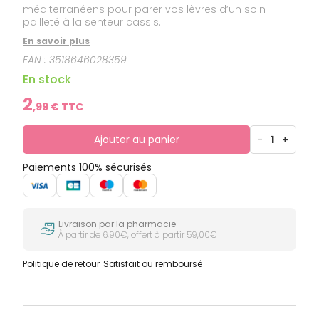
méditerranéens pour parer vos lèvres d’un soin
pailleté à la senteur cassis.
En savoir plus
EAN :
3518646028359
En stock
2
,
99
€ TTC
Ajouter au panier
-
1
+
Paiements 100% sécurisés
Livraison par la pharmacie
À partir de 6,90€, offert à partir 59,00€
Politique de retour
Satisfait ou remboursé