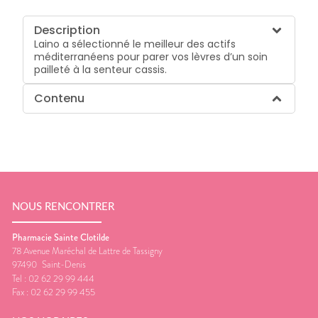
Description
Laino a sélectionné le meilleur des actifs
méditerranéens pour parer vos lèvres d’un soin
pailleté à la senteur cassis.
Contenu
NOUS RENCONTRER
Pharmacie Sainte Clotilde
78 Avenue Maréchal de Lattre de Tassigny
97490
Saint-Denis
Tel :
02 62 29 99 444
Fax :
02 62 29 99 455