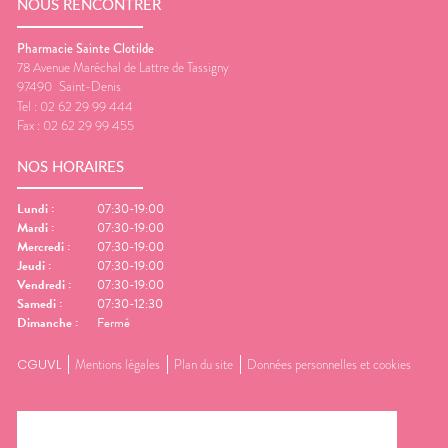
NOUS RENCONTRER
Pharmacie Sainte Clotilde
78 Avenue Maréchal de Lattre de Tassigny
97490
Saint-Denis
Tel :
02 62 29 99 444
Fax :
02 62 29 99 455
NOS HORAIRES
Lundi
:
07:30-19:00
Mardi
:
07:30-19:00
Mercredi
:
07:30-19:00
Jeudi
:
07:30-19:00
Vendredi
:
07:30-19:00
Samedi
:
07:30-12:30
Dimanche
:
Fermé
CGUVL
Mentions légales
Plan du site
Données personnelles et cookies