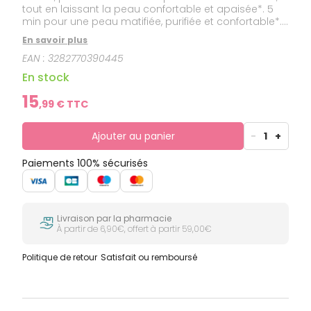
tout en laissant la peau confortable et apaisée*. 5
min pour une peau matifiée, purifiée et confortable*.
Matifie, purifie, anti-imperfections.
En savoir plus
EAN :
3282770390445
En stock
15
,
99
€ TTC
Ajouter au panier
-
1
+
Paiements 100% sécurisés
Livraison par la pharmacie
À partir de 6,90€, offert à partir 59,00€
Politique de retour
Satisfait ou remboursé