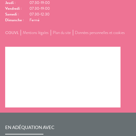
Jeudi
:
07:30-19:00
Vendredi
:
07:30-19:00
Samedi
:
07:30-12:30
Dimanche
:
Fermé
CGUVL
Mentions légales
Plan du site
Données personnelles et cookies
EN ADÉQUATION AVEC