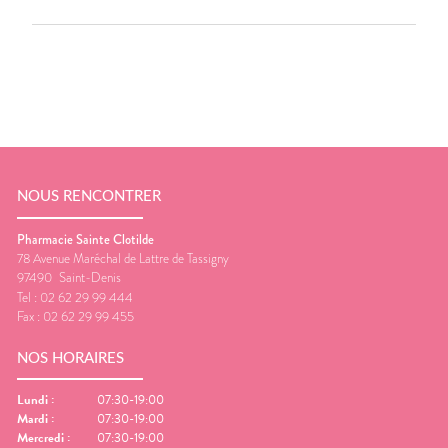
NOUS RENCONTRER
Pharmacie Sainte Clotilde
78 Avenue Maréchal de Lattre de Tassigny
97490
Saint-Denis
Tel :
02 62 29 99 444
Fax :
02 62 29 99 455
NOS HORAIRES
Lundi
:
07:30-19:00
Mardi
:
07:30-19:00
Mercredi
:
07:30-19:00