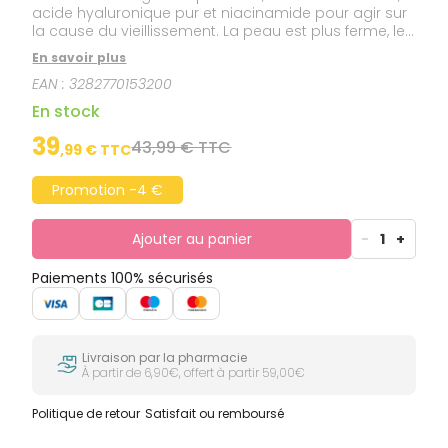
acide hyaluronique pur et niacinamide pour agir sur
la cause du vieillissement. La peau est plus ferme, les
rides sont comblées.
En savoir plus
EAN :
3282770153200
En stock
39
43,99 € TTC
,
99
€ TTC
Promotion -4 €
Ajouter au panier
-
1
+
Paiements 100% sécurisés
Livraison par la pharmacie
À partir de 6,90€, offert à partir 59,00€
Politique de retour
Satisfait ou remboursé