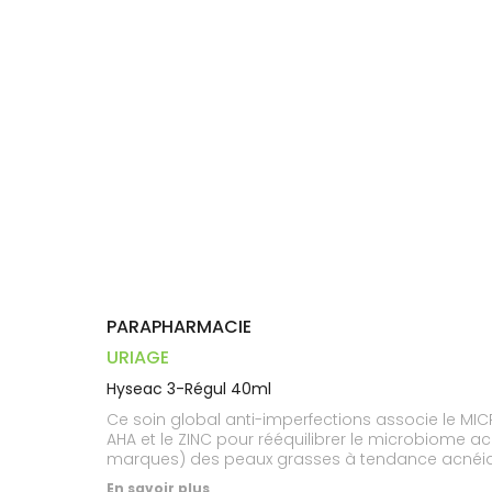
Dispositifs
Cheveux
VOTRE
médicaux
APPLICATION
Corps
DE SANTÉ
Homme
Solaire
Visage
PARAPHARMACIE
URIAGE
Hyseac 3-Régul 40ml
Ce soin global anti-imperfections associe le MI
AHA et le ZINC pour rééquilibrer le microbiome acn
marques) des peaux grasses à tendance acnéique 
En savoir plus