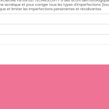
MICROBIOME PATENTED TECHNOLOGTY à des actifs dermatologiques l
me acnéique et pour corriger tous les types d'imperfections (bouto
 et limiter les imperfections persistantes et récidivantes.