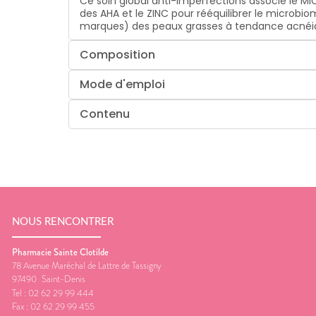
Ce soin global anti-imperfections associe le 
des AHA et le ZINC pour rééquilibrer le microbio
marques) des peaux grasses à tendance acnéique
Composition
Mode d'emploi
Contenu
NOUS RENCONTRER
Pharmacie Sainte Clotilde
78 Avenue Maréchal de Lattre de Tassigny
97490
Saint-Denis
Tel :
02 62 29 99 444
Fax :
02 62 29 99 455