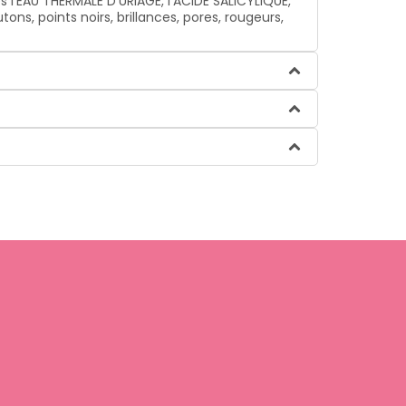
’EAU THERMALE D’URIAGE, l’ACIDE SALICYLIQUE,
ns, points noirs, brillances, pores, rougeurs,