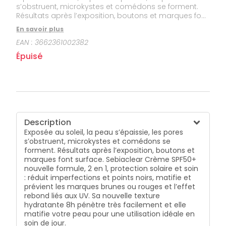
s’obstruent, microkystes et comédons se forment.
Résultats après l’exposition, boutons et marques font
surface. Sebiaclear Crème SPF50+ nouvelle formule, 2
En savoir plus
en 1, protection solaire et soin : réduit imperfections
EAN :
3662361002382
et points noirs, matifie et prévient les marques
brunes ou rouges et l’effet rebond liés aux UV. Sa
Épuisé
nouvelle texture hydratante 8h pénètre très
facilement et elle matifie votre peau pour une
utilisation idéale en soin de jour.
Description
Exposée au soleil, la peau s’épaissie, les pores
s’obstruent, microkystes et comédons se
forment. Résultats après l’exposition, boutons et
marques font surface. Sebiaclear Crème SPF50+
nouvelle formule, 2 en 1, protection solaire et soin
: réduit imperfections et points noirs, matifie et
prévient les marques brunes ou rouges et l’effet
rebond liés aux UV. Sa nouvelle texture
hydratante 8h pénètre très facilement et elle
matifie votre peau pour une utilisation idéale en
soin de jour.