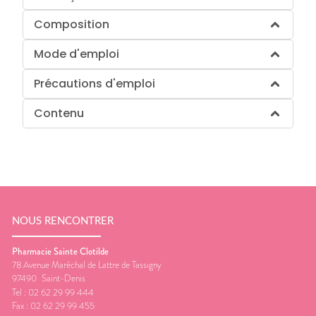
Composition
Mode d'emploi
Précautions d'emploi
Contenu
NOUS RENCONTRER
Pharmacie Sainte Clotilde
78 Avenue Maréchal de Lattre de Tassigny
97490
Saint-Denis
Tel :
02 62 29 99 444
Fax :
02 62 29 99 455