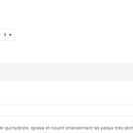
-
1
+
e qui hydrate, apaise et nourrit intensément les peaux très sèch