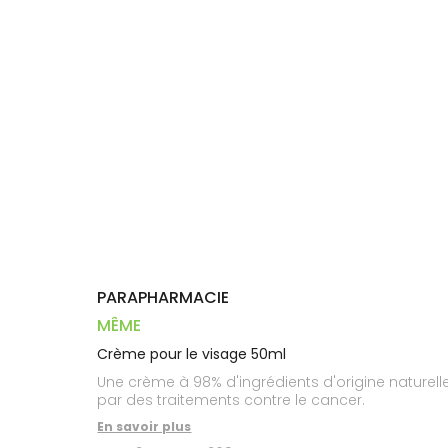
Dispositifs
Cheveux
VOTRE
médicaux
APPLICATION
Corps
DE SANTÉ
Homme
Solaire
Visage
PARAPHARMACIE
MÊME
Crème pour le visage 50ml
Une crème à 98% d'ingrédients d'origine naturelle
par des traitements contre le cancer.
En savoir plus