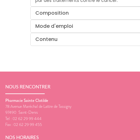
par des traitements contre le cancer.
Composition
Mode d'emploi
Contenu
NOUS RENCONTRER
Pharmacie Sainte Clotilde
78 Avenue Maréchal de Lattre de Tassigny
97490
Saint-Denis
Tel :
02 62 29 99 444
Fax :
02 62 29 99 455
NOS HORAIRES