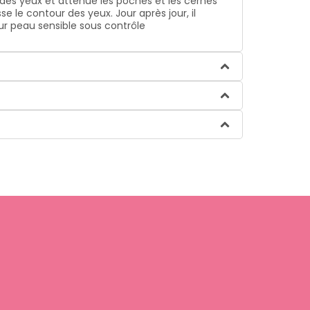
r des yeux et atténue les poches et les cernes
e le contour des yeux. Jour après jour, il
sur peau sensible sous contrôle