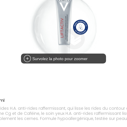
Survolez la photo pour zoomer
5ml
des H.A. anti-rides raffermissant, qui lisse les rides du contou
Cg et de Caféine, le soin yeux H.A. anti-rides raffermissant liss
visiblement les cernes. Formule hypoallergénique, testée sur pe