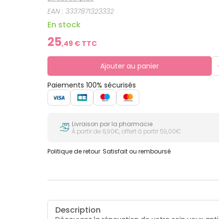
EAN :
3337871323332
En stock
25
,
49
€ TTC
Ajouter au panier
Paiements 100% sécurisés
Livraison par la pharmacie
À partir de 6,90€, offert à partir 59,00€
Politique de retour
Satisfait ou remboursé
Description