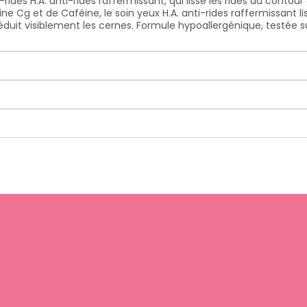
rides H.A. anti-rides raffermissant, qui lisse les rides du contou
 Cg et de Caféine, le soin yeux H.A. anti-rides raffermissant liss
 réduit visiblement les cernes. Formule hypoallergénique, testée 