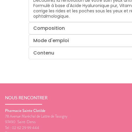
Découvrez la rénovation de votre soin yeux anti-
Formulé à base d'Acide Hyaluronique pur, Vitamine
corrige les rides et les poches sous les yeux et
ophtalmologique.
Composition
Mode d'emploi
Contenu
NOUS RENCONTRER
Pharmacie Sainte Clotilde
78 Avenue Maréchal de Lattre de Tassigny
97490
Saint-Denis
Tel :
02 62 29 99 444