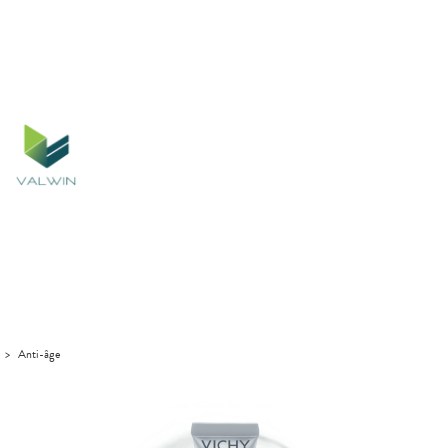
>
Anti-âge