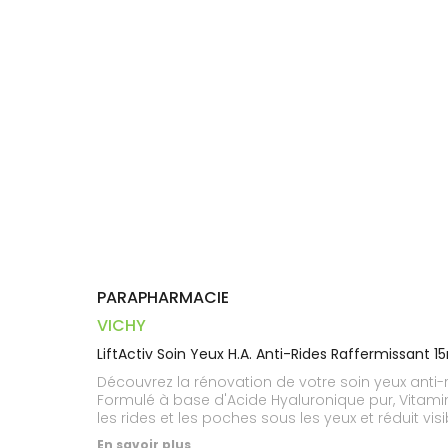
Dispositifs
Cheveux
VOTRE
médicaux
APPLICATION
Corps
DE SANTÉ
Homme
Solaire
Visage
PARAPHARMACIE
VICHY
LiftActiv Soin Yeux H.A. Anti-Rides Raffermissant 1
Découvrez la rénovation de votre soin yeux anti-ri
Formulé à base d'Acide Hyaluronique pur, Vitamine 
les rides et les poches sous les yeux et réduit 
En savoir plus