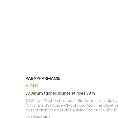
Dispositifs
Cheveux
VOTRE
médicaux
APPLICATION
Corps
DE SANTÉ
Homme
Solaire
Visage
PARAPHARMACIE
VICHY
B3 Sérum taches brunes et rides 30ml
B3 Sérum Taches brunes et Rides, une formule hyp
(Vitamine B3), Acide Glycolique, Vitamine Cg et 
dyschromie et des rides. Ravive l'éclat et unifie
En savoir plus