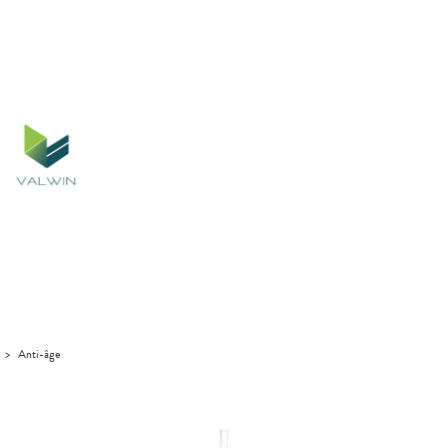
>
Anti-âge