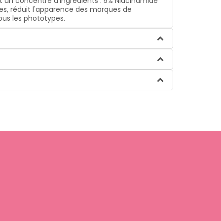
t un concentré d’ingrédients : 5% Niacinamide
nes, réduit l'apparence des marques de
tous les phototypes.