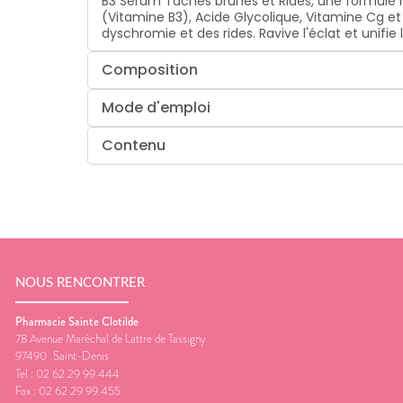
B3 Sérum Taches brunes et Rides, une formule h
(Vitamine B3), Acide Glycolique, Vitamine Cg et
dyschromie et des rides. Ravive l'éclat et unifi
Composition
Mode d'emploi
Contenu
NOUS RENCONTRER
Pharmacie Sainte Clotilde
78 Avenue Maréchal de Lattre de Tassigny
97490
Saint-Denis
Tel :
02 62 29 99 444
Fax :
02 62 29 99 455