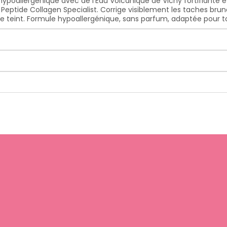
ypoallergénique avec de l’Eau Volcanique de Vichy fortifiante e
 Peptide Collagen Specialist. Corrige visiblement les taches bru
e le teint. Formule hypoallergénique, sans parfum, adaptée pour 