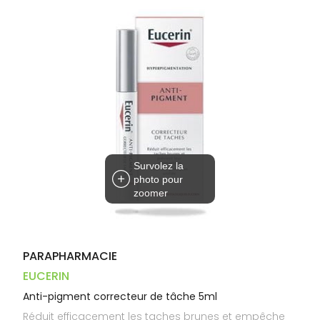
Dispositifs
Cheveux
VOTRE
médicaux
APPLICATION
Corps
DE SANTÉ
Homme
Solaire
Visage
Survolez la
photo pour
zoomer
PARAPHARMACIE
EUCERIN
Anti-pigment correcteur de tâche 5ml
Réduit efficacement les taches brunes et empêche