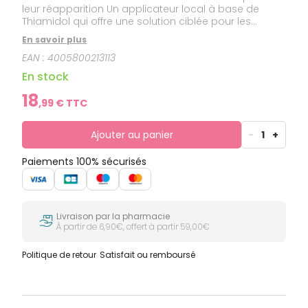
leur réapparition Un applicateur local à base de
Thiamidol qui offre une solution ciblée pour les
petites zones d’hyperpigmentation. La peau paraît
En savoir plus
plus uniforme. Tout savoir sur l’hyperpigmentation.
EAN :
4005800213113
En stock
18
,
99
€ TTC
Ajouter au panier
-
1
+
Paiements 100% sécurisés
Livraison par la pharmacie
À partir de 6,90€, offert à partir 59,00€
Politique de retour
Satisfait ou remboursé