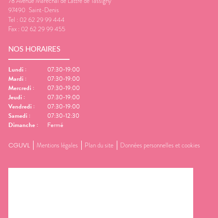
78 Avenue Maréchal de Lattre de Tassigny
97490
Saint-Denis
Tel :
02 62 29 99 444
Fax :
02 62 29 99 455
NOS HORAIRES
Lundi
:
07:30-19:00
Mardi
:
07:30-19:00
Mercredi
:
07:30-19:00
Jeudi
:
07:30-19:00
Vendredi
:
07:30-19:00
Samedi
:
07:30-12:30
Dimanche
:
Fermé
CGUVL
Mentions légales
Plan du site
Données personnelles et cookies