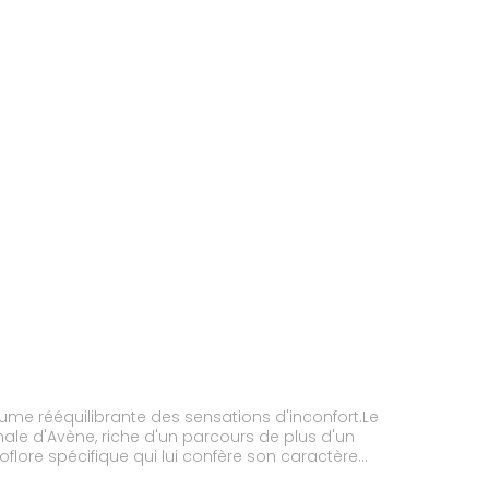
ume rééquilibrante des sensations d'inconfort.Le
ale d'Avène, riche d'un parcours de plus d'un
flore spécifique qui lui confère son caractère
de soins. Sa richesse en silice apporte douceur et