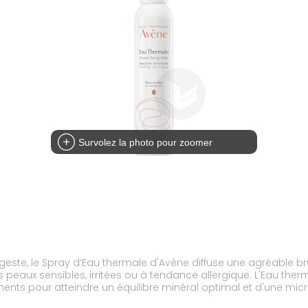
Survolez la photo pour zoomer
este, le Spray d’Eau thermale d'Avène diffuse une agréable br
eaux sensibles, irritées ou à tendance allergique. L'Eau therm
ents pour atteindre un équilibre minéral optimal et d'une micro
, sans la dessécher, ainsi elle devient le centre de la routine 