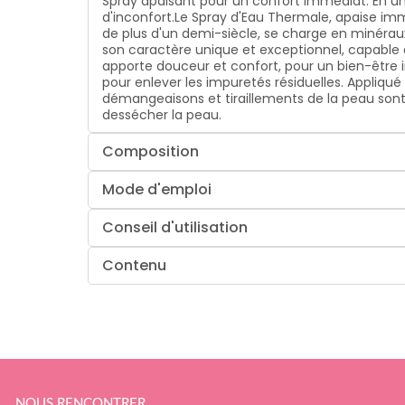
Spray apaisant pour un confort immédiat. En un
d'inconfort.
Le Spray d'Eau Thermale, apaise imm
de plus d'un demi-siècle, se charge en minéraux
son caractère unique et exceptionnel, capable d'a
apporte douceur et confort, pour un bien-être
pour enlever les impuretés résiduelles. Appliqué av
démangeaisons et tiraillements de la peau sont
dessécher la peau.
Composition
Mode d'emploi
Conseil d'utilisation
Contenu
NOUS RENCONTRER