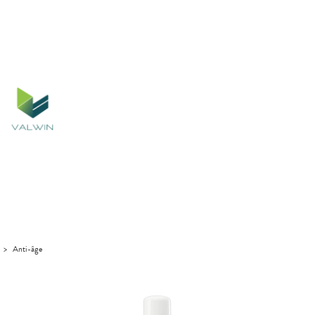
>
Anti-âge