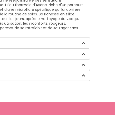
rume rééquilibrante des sensations
e. L'Eau thermale d'Avène, riche d'un parcours
t d'une microflore spécifique qui lui confère
 la routine de soins. Sa richesse en silice
 tous les jours, après le nettoyage du visage,
s utilisation, les inconforts, rougeurs,
permet de se rafraîchir et de soulager sans