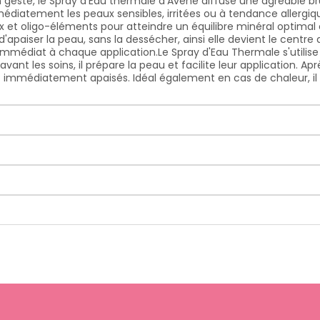
 geste, le Spray d’Eau thermale d'Avène diffuse une agréable b
édiatement les peaux sensibles, irritées ou à tendance allergiqu
 et oligo-éléments pour atteindre un équilibre minéral optimal e
paiser la peau, sans la dessécher, ainsi elle devient le centre de
 immédiat à chaque application.
Le Spray d'Eau Thermale s'utilise
ant les soins, il prépare la peau et facilite leur application. Aprè
 immédiatement apaisés. Idéal également en cas de chaleur, il 