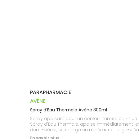
Dispositifs
Cheveux
VOTRE
médicaux
APPLICATION
Corps
DE SANTÉ
Homme
Solaire
Visage
PARAPHARMACIE
AVÈNE
Spray d’Eau Thermale Avène 300ml
Spray apaisant pour un confort immédiat. En un g
Spray d'Eau Thermale, apaise immédiatement les p
demi-siècle, se charge en minéraux et oligo-élém
unique et exceptionnel, capable d'apaiser la peau
En savoir plus