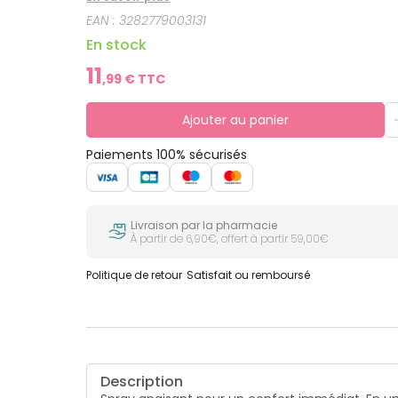
confort, pour un bien-être immédiat à chaque appl
EAN :
3282779003131
impuretés résiduelles. Appliqué avant les soins, il
tiraillements de la peau sont immédiatement apa
En stock
11
,
99
€ TTC
Ajouter au panier
Paiements 100% sécurisés
Livraison par la pharmacie
À partir de 6,90€, offert à partir 59,00€
Politique de retour
Satisfait ou remboursé
Description