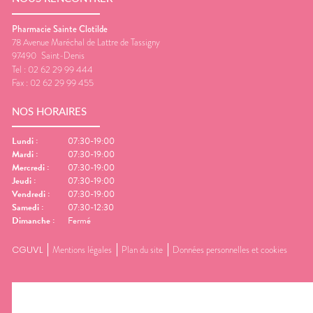
Pharmacie Sainte Clotilde
78 Avenue Maréchal de Lattre de Tassigny
97490
Saint-Denis
Tel :
02 62 29 99 444
Fax :
02 62 29 99 455
NOS HORAIRES
Lundi
:
07:30-19:00
Mardi
:
07:30-19:00
Mercredi
:
07:30-19:00
Jeudi
:
07:30-19:00
Vendredi
:
07:30-19:00
Samedi
:
07:30-12:30
Dimanche
:
Fermé
CGUVL
Mentions légales
Plan du site
Données personnelles et cookies