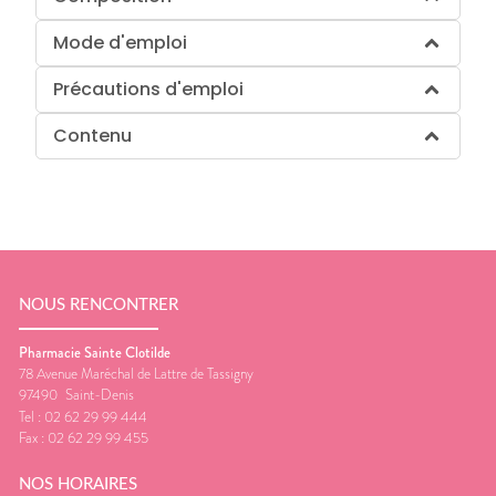
Mode d'emploi
Précautions d'emploi
Contenu
NOUS RENCONTRER
Pharmacie Sainte Clotilde
78 Avenue Maréchal de Lattre de Tassigny
97490
Saint-Denis
Tel :
02 62 29 99 444
Fax :
02 62 29 99 455
NOS HORAIRES