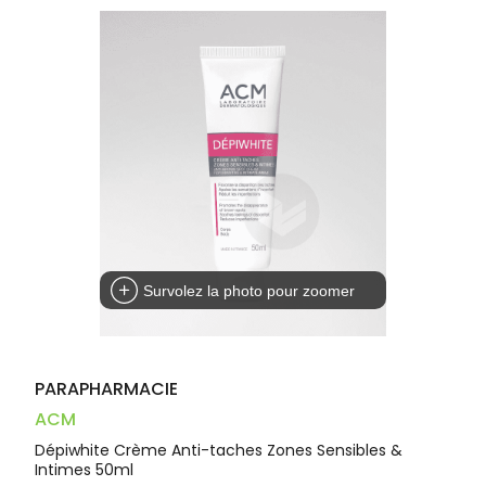
Dispositifs
Cheveux
VOTRE
médicaux
APPLICATION
Corps
DE SANTÉ
Homme
Solaire
Visage
Survolez la photo pour zoomer
PARAPHARMACIE
ACM
Dépiwhite Crème Anti-taches Zones Sensibles &
Intimes 50ml