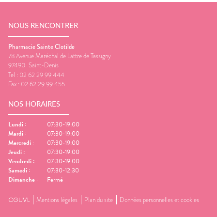
NOUS RENCONTRER
Pharmacie Sainte Clotilde
78 Avenue Maréchal de Lattre de Tassigny
97490
Saint-Denis
Tel :
02 62 29 99 444
Fax :
02 62 29 99 455
NOS HORAIRES
Lundi
:
07:30-19:00
Mardi
:
07:30-19:00
Mercredi
:
07:30-19:00
Jeudi
:
07:30-19:00
Vendredi
:
07:30-19:00
Samedi
:
07:30-12:30
Dimanche
:
Fermé
CGUVL
Mentions légales
Plan du site
Données personnelles et cookies