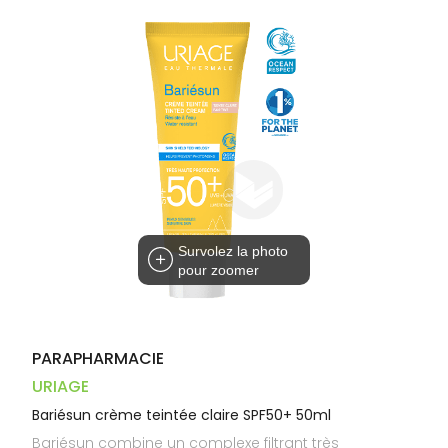
Dispositifs
Cheveux
VOTRE
médicaux
APPLICATION
Corps
DE SANTÉ
Homme
Solaire
Visage
Survolez la photo
pour zoomer
PARAPHARMACIE
URIAGE
Bariésun crème teintée claire SPF50+ 50ml
Bariésun combine un complexe filtrant très