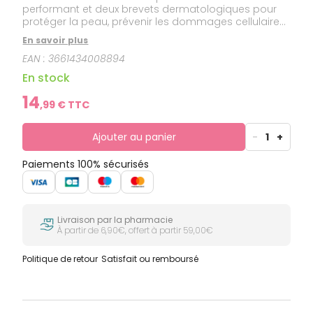
performant et deux brevets dermatologiques pour
protéger la peau, prévenir les dommages cellulaires
et le photo-vieillissement induits par les UVA, UVB et la
En savoir plus
lumière bleue. Sa formule très haute protection,
EAN :
3661434008894
fondante et non-grasse unifie naturellement le teint
et apporte un effet bonne mine immédiat. Texture
En stock
toucher sec nouvelle génération : absorption
immédiate et effet anti-brillance assurés.
14
,
99
€ TTC
Ajouter au panier
-
1
+
Paiements 100% sécurisés
Livraison par la pharmacie
À partir de 6,90€, offert à partir 59,00€
Politique de retour
Satisfait ou remboursé