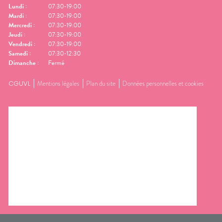
Lundi
:
07:30-19:00
Mardi
:
07:30-19:00
Mercredi
:
07:30-19:00
Jeudi
:
07:30-19:00
Vendredi
:
07:30-19:00
Samedi
:
07:30-12:30
Dimanche
:
Fermé
CGUVL
Mentions légales
Plan du site
Données personnelles et cookies