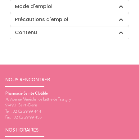
Mode d'emploi
Précautions d'emploi
Contenu
NOUS RENCONTRER
Pharmacie Sainte Clotilde
78 Avenue Maréchal de Lattre de Tassigny
97490
Saint-Denis
Tel :
02 62 29 99 444
Fax :
02 62 29 99 455
NOS HORAIRES