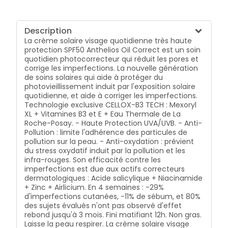
Description
La crème solaire visage quotidienne très haute
protection SPF50 Anthelios Oil Correct est un soin
quotidien photocorrecteur qui réduit les pores et
corrige les imperfections. La nouvelle génération
de soins solaires qui aide à protéger du
photovieillissement induit par l'exposition solaire
quotidienne, et aide à corriger les imperfections.
Technologie exclusive CELLOX-B3 TECH : Mexoryl
XL + Vitamines B3 et E + Eau Thermale de La
Roche-Posay. - Haute Protection UVA/UVB. - Anti-
Pollution : limite l'adhérence des particules de
pollution sur la peau. - Anti-oxydation : prévient
du stress oxydatif induit par la pollution et les
infra-rouges. Son efficacité contre les
imperfections est due aux actifs correcteurs
dermatologiques : Acide salicylique + Niacinamide
+ Zinc + Airlicium. En 4 semaines : -29%
d'imperfections cutanées, -11% de sébum, et 80%
des sujets évalués n'ont pas observé d'effet
rebond jusqu'à 3 mois. Fini matifiant 12h. Non gras.
Laisse la peau respirer. La crème solaire visage