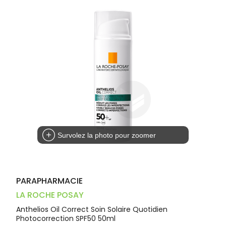
Dispositifs
Cheveux
VOTRE
médicaux
APPLICATION
Corps
DE SANTÉ
Homme
Solaire
Visage
Survolez la photo pour zoomer
PARAPHARMACIE
LA ROCHE POSAY
Anthelios Oil Correct Soin Solaire Quotidien
Photocorrection SPF50 50ml