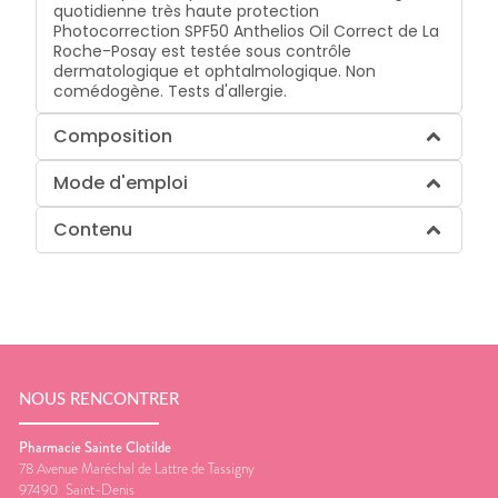
quotidienne très haute protection
Photocorrection SPF50 Anthelios Oil Correct de La
Roche-Posay est testée sous contrôle
dermatologique et ophtalmologique. Non
comédogène. Tests d'allergie.
Composition
Mode d'emploi
Contenu
NOUS RENCONTRER
Pharmacie Sainte Clotilde
78 Avenue Maréchal de Lattre de Tassigny
97490
Saint-Denis