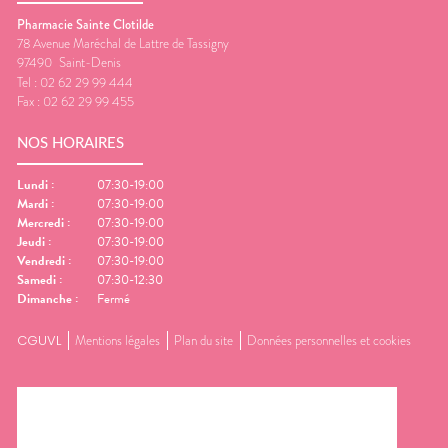
Pharmacie Sainte Clotilde
78 Avenue Maréchal de Lattre de Tassigny
97490
Saint-Denis
Tel :
02 62 29 99 444
Fax :
02 62 29 99 455
NOS HORAIRES
Lundi
:
07:30-19:00
Mardi
:
07:30-19:00
Mercredi
:
07:30-19:00
Jeudi
:
07:30-19:00
Vendredi
:
07:30-19:00
Samedi
:
07:30-12:30
Dimanche
:
Fermé
CGUVL
Mentions légales
Plan du site
Données personnelles et cookies