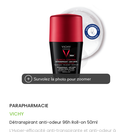
Dispositifs
Cheveux
VOTRE
médicaux
APPLICATION
Corps
DE SANTÉ
Homme
Solaire
Visage
Survolez la photo pour zoomer
PARAPHARMACIE
VICHY
Détranspirant anti-odeur 96h Roll-on 50ml
L’Hyper-efficacité anti-transpirante et anti-odeur à