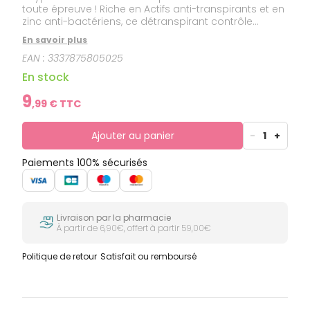
toute épreuve ! Riche en Actifs anti-transpirants et en
zinc anti-bactériens, ce détranspirant contrôle
l'humidité sur la durée et neutralise les bactéries
En savoir plus
reponsables des mauvaises odeurs.
EAN :
3337875805025
En stock
9
,
99
€ TTC
Ajouter au panier
-
1
+
Paiements 100% sécurisés
Livraison par la pharmacie
À partir de 6,90€, offert à partir 59,00€
Politique de retour
Satisfait ou remboursé