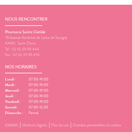
NOUS RENCONTRER
Pharmacie Sainte Clotilde
78 Avenue Maréchal de Lattre de Tassigny
97490
Saint-Denis
Tel :
02 62 29 99 444
Fax :
02 62 29 99 455
NOS HORAIRES
Lundi
:
07:30-19:00
Mardi
:
07:30-19:00
Mercredi
:
07:30-19:00
Jeudi
:
07:30-19:00
Vendredi
:
07:30-19:00
Samedi
:
07:30-12:30
Dimanche
:
Fermé
CGUVL
Mentions légales
Plan du site
Données personnelles et cookies