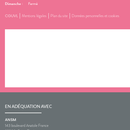
Dimanche
:
Fermé
CGUVL
Mentions légales
Plan du site
Données personnelles et cookies
EN ADÉQUATION AVEC
ANSM
143 boulevard Anatole France