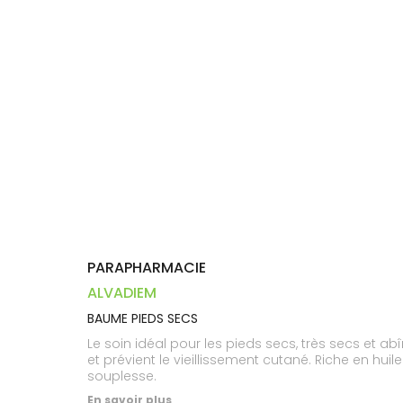
Dispositifs
Cheveux
VOTRE
médicaux
APPLICATION
Corps
DE SANTÉ
Homme
Solaire
Visage
PARAPHARMACIE
ALVADIEM
BAUME PIEDS SECS
Le soin idéal pour les pieds secs, très secs et abîmés. La gelée royale encourage la réparation de l'épiderme. La vitamine E aide à lutter contre l
et prévient le vieillissement cutané. Riche en huile d'olive vierge, le Baume Pieds Secs apporte à votre peau des acides gras essentiels pour retrouver douceur et
souplesse.
En savoir plus