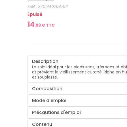
EAN :
3401340768792
Épuisé
14
,
99
€ TTC
Description
Le soin idéal pour les pieds secs, très secs et 
et prévient le vieillissement cutané. Riche en h
et souplesse.
Composition
Mode d'emploi
Précautions d'emploi
Contenu