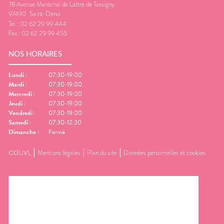
78 Avenue Maréchal de Lattre de Tassigny
97490
Saint-Denis
Tel :
02 62 29 99 444
Fax :
02 62 29 99 455
NOS HORAIRES
Lundi
:
07:30-19:00
Mardi
:
07:30-19:00
Mercredi
:
07:30-19:00
Jeudi
:
07:30-19:00
Vendredi
:
07:30-19:00
Samedi
:
07:30-12:30
Dimanche
:
Fermé
CGUVL
Mentions légales
Plan du site
Données personnelles et cookies