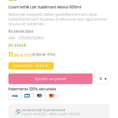
Cosm'ethik Lait Sublimant Monoï 500ml
Notre lait corporel utilisé quotidiennement aide
instantanément la peau à retrouver son apparence
douce et sublimée.
En savoir plus
EAN :
3760162120851
En stock
11
11,99 € TTC
,
50
€ TTC
Promotion -0.49 €
Ajouter au panier
-
1
+
Paiements 100% sécurisés
Livraison par la pharmacie
À partir de 6,90€, offert à partir 59,00€