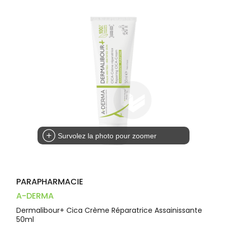
Dispositifs
Cheveux
VOTRE
médicaux
APPLICATION
Corps
DE SANTÉ
Homme
Solaire
Visage
Survolez la photo pour zoomer
PARAPHARMACIE
A-DERMA
Dermalibour+ Cica Crème Réparatrice Assainissante
50ml