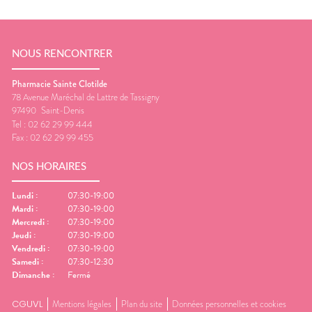
NOUS RENCONTRER
Pharmacie Sainte Clotilde
78 Avenue Maréchal de Lattre de Tassigny
97490
Saint-Denis
Tel :
02 62 29 99 444
Fax :
02 62 29 99 455
NOS HORAIRES
Lundi
:
07:30-19:00
Mardi
:
07:30-19:00
Mercredi
:
07:30-19:00
Jeudi
:
07:30-19:00
Vendredi
:
07:30-19:00
Samedi
:
07:30-12:30
Dimanche
:
Fermé
CGUVL
Mentions légales
Plan du site
Données personnelles et cookies