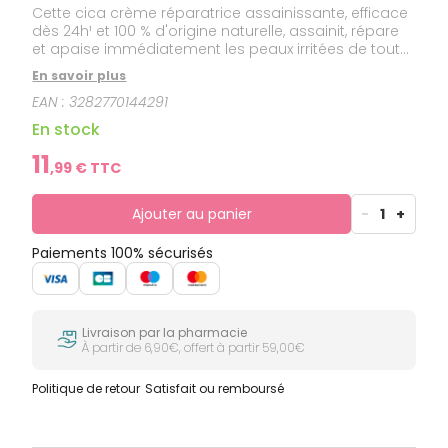
Cette cica crème réparatrice assainissante, efficace
dès 24h¹ et 100 % d'origine naturelle, assainit, répare
et apaise immédiatement les peaux irritées de toute
la famille. Utilisable par bébés, enfants, jeunes
En savoir plus
mamans, adultes, dès la naissance. Partie du corps :
EAN :
3282770144291
corps, visage, mains, zones intimes externes,
paupières. Type de peau : peau irritée. Fabriqué en
En stock
france.
11
,
99
€ TTC
Ajouter au panier
-
1
+
Paiements 100% sécurisés
Livraison par la pharmacie
À partir de 6,90€, offert à partir 59,00€
Politique de retour
Satisfait ou remboursé