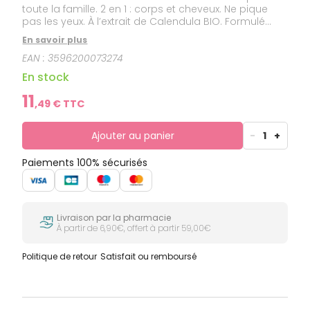
toute la famille. 2 en 1 : corps et cheveux. Ne pique
pas les yeux. À l’extrait de Calendula BIO. Formulé
sans alcool et sans parfum.
En savoir plus
EAN :
3596200073274
En stock
11
,
49
€ TTC
Ajouter au panier
-
1
+
Paiements 100% sécurisés
Livraison par la pharmacie
À partir de 6,90€, offert à partir 59,00€
Politique de retour
Satisfait ou remboursé