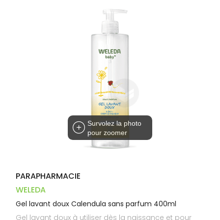
Dispositifs
Cheveux
VOTRE
médicaux
APPLICATION
Corps
DE SANTÉ
Homme
Solaire
Visage
Survolez la photo
pour zoomer
PARAPHARMACIE
WELEDA
Gel lavant doux Calendula sans parfum 400ml
Gel lavant doux à utiliser dès la naissance et pour