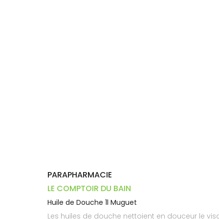
Dispositifs
Cheveux
VOTRE
médicaux
APPLICATION
Corps
DE SANTÉ
Homme
Solaire
Visage
PARAPHARMACIE
LE COMPTOIR DU BAIN
Huile de Douche 1l Muguet
Les huiles de douche nettoient en douceur le vis