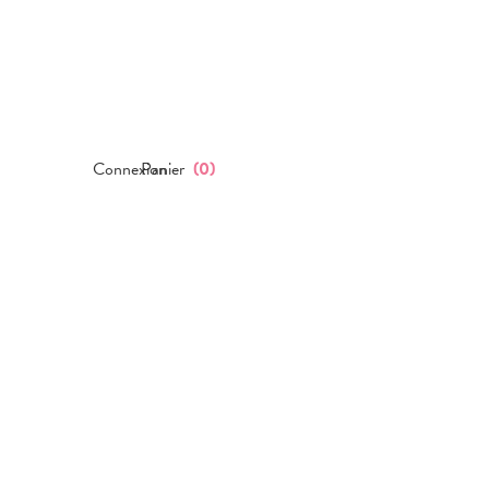
Connexion
Panier
(
0
)