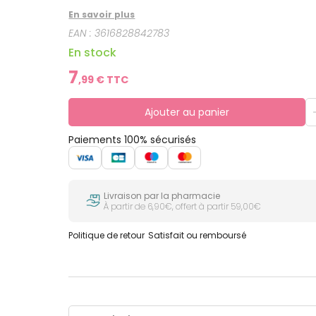
En savoir plus
EAN :
3616828842783
En stock
7
,
99
€ TTC
Ajouter au panier
Paiements 100% sécurisés
Livraison par la pharmacie
À partir de 6,90€, offert à partir 59,00€
Politique de retour
Satisfait ou remboursé