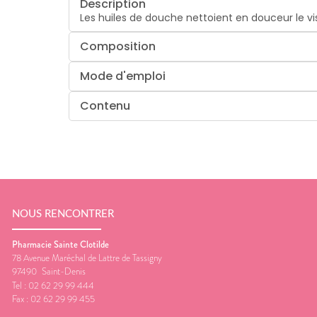
Description
Les huiles de douche nettoient en douceur le vi
Composition
Mode d'emploi
Contenu
NOUS RENCONTRER
Pharmacie Sainte Clotilde
78 Avenue Maréchal de Lattre de Tassigny
97490
Saint-Denis
Tel :
02 62 29 99 444
Fax :
02 62 29 99 455