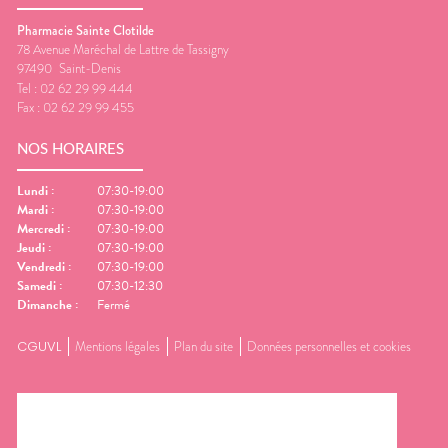
Pharmacie Sainte Clotilde
78 Avenue Maréchal de Lattre de Tassigny
97490
Saint-Denis
Tel :
02 62 29 99 444
Fax :
02 62 29 99 455
NOS HORAIRES
Lundi
:
07:30-19:00
Mardi
:
07:30-19:00
Mercredi
:
07:30-19:00
Jeudi
:
07:30-19:00
Vendredi
:
07:30-19:00
Samedi
:
07:30-12:30
Dimanche
:
Fermé
CGUVL
Mentions légales
Plan du site
Données personnelles et cookies