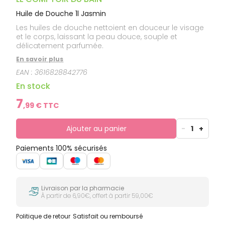
Huile de Douche 1l Jasmin
Les huiles de douche nettoient en douceur le visage
et le corps, laissant la peau douce, souple et
délicatement parfumée.
En savoir plus
EAN :
3616828842776
En stock
7
,
99
€ TTC
Ajouter au panier
-
1
+
Paiements 100% sécurisés
Livraison par la pharmacie
À partir de 6,90€, offert à partir 59,00€
Politique de retour
Satisfait ou remboursé