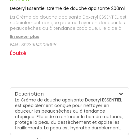
Dexeryl Essentiel Crème de douche apaisante 200ml
La Crème de douche apaisante Dexeryl ESSENTIEL est
spécialement conçue pour nettoyer en douceur les
peaux sèches ou à tendance atopique. Elle aide à
renforcer la barrière cutanée, protège la peau du
En savoir plus
dessèchement et apaise les tiraillements. La peau
EAN :
3573994005698
est hydratée durablement.
Épuisé
Description
La Crème de douche apaisante Dexeryl ESSENTIEL
est spécialement conçue pour nettoyer en
douceur les peaux sèches ou à tendance
atopique. Elle aide à renforcer la barrière cutanée,
protège la peau du dessèchement et apaise les
tiraillements. La peau est hydratée durablement.