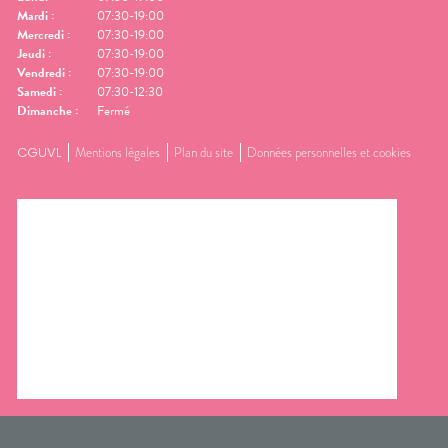
Mardi
:
07:30-19:00
Mercredi
:
07:30-19:00
Jeudi
:
07:30-19:00
Vendredi
:
07:30-19:00
Samedi
:
07:30-12:30
Dimanche
:
Fermé
CGUVL
Mentions légales
Plan du site
Données personnelles et cookies