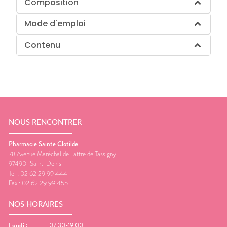
Composition
Mode d'emploi
Contenu
NOUS RENCONTRER
Pharmacie Sainte Clotilde
78 Avenue Maréchal de Lattre de Tassigny
97490
Saint-Denis
Tel :
02 62 29 99 444
Fax :
02 62 29 99 455
NOS HORAIRES
Lundi
:
07:30-19:00