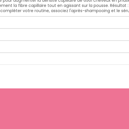
 pour augmenter la densité capillaire de 6561 cheveux en phas
blement la fibre capillaire tout en agissant sur la pousse. Résulta
our compléter votre routine, associez l'après-shampooing et le s