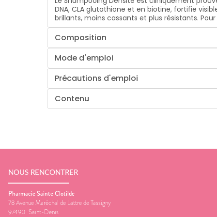
Le Shampooing Densité est cliniquement prouvé
DNA, CLA glutathione et en biotine, fortifie visi
brillants, moins cassants et plus résistants. P
Composition
Mode d'emploi
Précautions d'emploi
Contenu
NOUS RENCONTRER
Pharmacie Sainte Clotilde
78 Avenue Maréchal de Lattre de Tassigny
97490
Saint-Denis