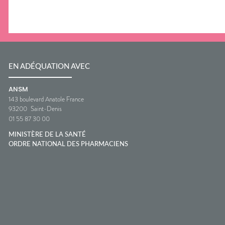
EN ADÉQUATION AVEC
ANSM
143 boulevard Anatole France
93200
Saint-Denis
01 55 87 30 00
MINISTÈRE DE LA SANTÉ
ORDRE NATIONAL DES PHARMACIENS