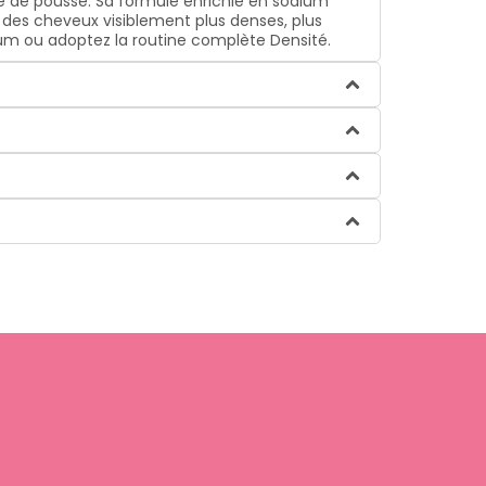
e de pousse. Sa formule enrichie en sodium
t : des cheveux visiblement plus denses, plus
érum ou adoptez la routine complète Densité.