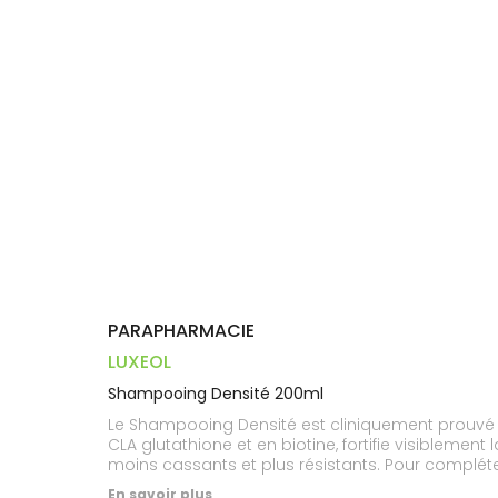
Dispositifs
Cheveux
VOTRE
médicaux
APPLICATION
Corps
DE SANTÉ
Homme
Solaire
Visage
PARAPHARMACIE
LUXEOL
Shampooing Densité 200ml
Le Shampooing Densité est cliniquement prouvé 
CLA glutathione et en biotine, fortifie visiblement 
moins cassants et plus résistants. Pour complét
En savoir plus