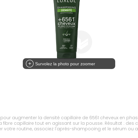
Survolez la photo pour zoomer
pour augmenter la densité capillaire de 6561 cheveux en phas
la fibre capillaire tout en agissant sur la pousse. Résultat : des
er votre routine, associez l'après-shampooing et le sérum ou 