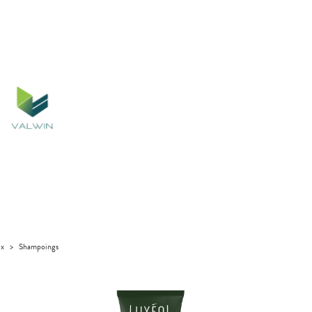
ux
>
Shampoings