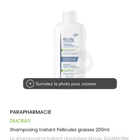
Dispositifs
Cheveux
VOTRE
médicaux
APPLICATION
Corps
DE SANTÉ
Homme
Solaire
Visage
Survolez la photo pour zoomer
PARAPHARMACIE
DUCRAY
Shampooing traitant Pellicules grasses 200ml
Le shampooing traitant régulateur KELUAL SQUANORM,