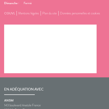
Dimanche
:
Fermé
CGUVL
Mentions légales
Plan du site
Données personnelles et cookies
EN ADÉQUATION AVEC
ANSM
143 boulevard Anatole France