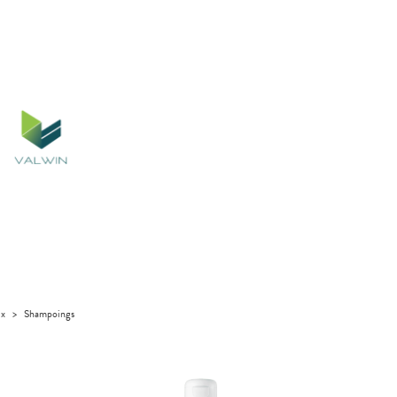
ux
>
Shampoings