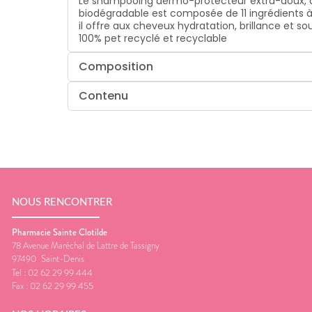
Le shampooing dermo-protecteur extra-doux, au
biodégradable est composée de 11 ingrédients à 91
il offre aux cheveux hydratation, brillance et 
100% pet recyclé et recyclable
Composition
Contenu
NOUS RENCONTRER
Pharmacie Sainte Clotilde
78 Avenue Maréchal de Lattre de Tassigny
97490
Saint-Denis
Tel :
02 62 29 99 444
Fax :
02 62 29 99 455