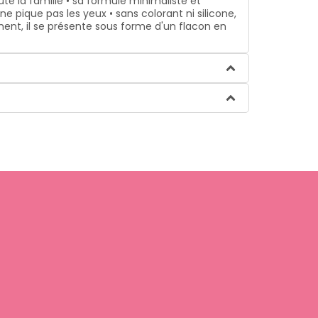
 la famille • sa formule minimaliste et
ne pique pas les yeux • sans colorant ni silicone,
ment, il se présente sous forme d'un flacon en