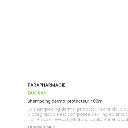
Dispositifs
Cheveux
VOTRE
médicaux
APPLICATION
Corps
DE SANTÉ
Homme
Solaire
Visage
PARAPHARMACIE
DUCRAY
Shampoing dermo-protecteur 400ml
Le shampooing dermo-protecteur extra-doux, au p
biodégradable est composée de 11 ingrédients à 91%
il offre aux cheveux hydratation, brillance et s
100% pet recyclé et recyclable
En savoir plus