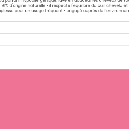
 parfum hypoallergénique, lave en douceur les cheveux de toute
% d'origine naturelle • il respecte l'équilibre du cuir chevelu et 
souplesse pour un usage fréquent • engagé auprès de l'environne