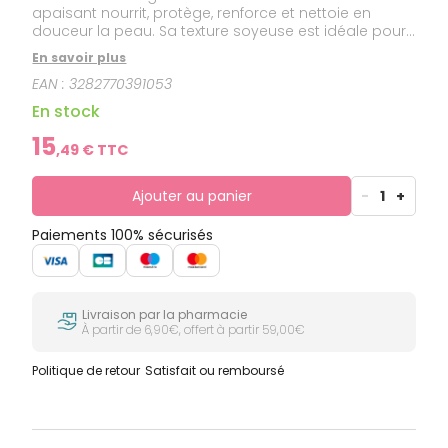
apaisant nourrit, protège, renforce et nettoie en
douceur la peau. Sa texture soyeuse est idéale pour
masser bébé.
En savoir plus
EAN :
3282770391053
En stock
15
,
49
€ TTC
Ajouter au panier
-
1
+
Paiements 100% sécurisés
Livraison par la pharmacie
À partir de 6,90€, offert à partir 59,00€
Politique de retour
Satisfait ou remboursé