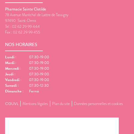
Pharmacie Sainte Clotilde
78 Avenue Maréchal de Lattre de Tassigny
97490
Saint-Denis
Tel :
02 62 29 99 444
Fax :
02 62 29 99 455
NOS HORAIRES
Lundi
:
07:30-19:00
Mardi
:
07:30-19:00
Mercredi
:
07:30-19:00
Jeudi
:
07:30-19:00
Vendredi
:
07:30-19:00
Samedi
:
07:30-12:30
Dimanche
:
Fermé
CGUVL
Mentions légales
Plan du site
Données personnelles et cookies