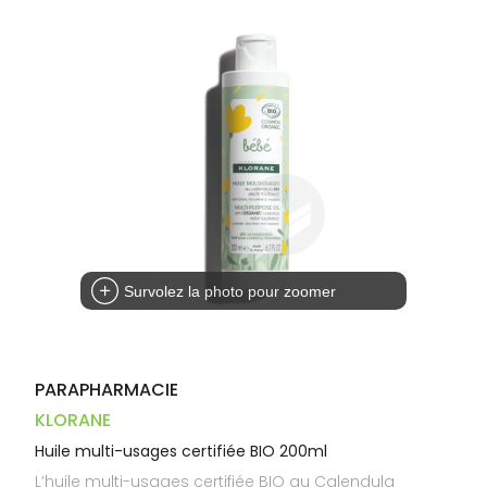
Dispositifs
Cheveux
VOTRE
médicaux
APPLICATION
Corps
DE SANTÉ
Homme
Solaire
Visage
Survolez la photo pour zoomer
PARAPHARMACIE
KLORANE
Huile multi-usages certifiée BIO 200ml
L’huile multi-usages certifiée BIO au Calendula