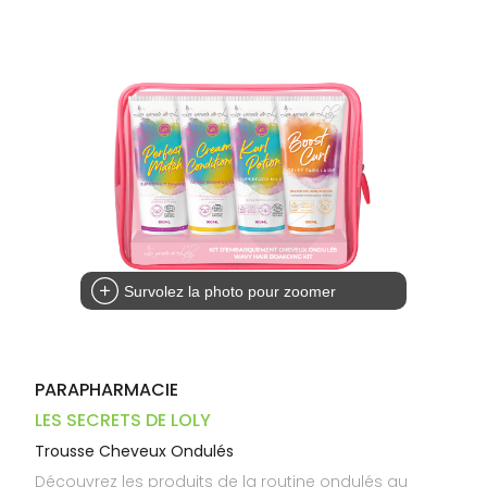
Dispositifs
Cheveux
VOTRE
médicaux
APPLICATION
Corps
DE SANTÉ
Homme
Solaire
Visage
Survolez la photo pour zoomer
PARAPHARMACIE
LES SECRETS DE LOLY
Trousse Cheveux Ondulés
Découvrez les produits de la routine ondulés au