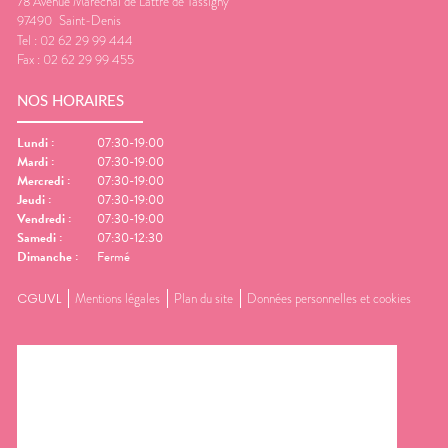
78 Avenue Maréchal de Lattre de Tassigny
97490
Saint-Denis
Tel :
02 62 29 99 444
Fax :
02 62 29 99 455
NOS HORAIRES
Lundi
:
07:30-19:00
Mardi
:
07:30-19:00
Mercredi
:
07:30-19:00
Jeudi
:
07:30-19:00
Vendredi
:
07:30-19:00
Samedi
:
07:30-12:30
Dimanche
:
Fermé
CGUVL
Mentions légales
Plan du site
Données personnelles et cookies