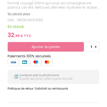
format voyage 100ml qui vous accompagneront
partout cet été. Nettoyer, démêler, hydrater et styliser,
ces 4 étapes n'auront plus de secret pour vous !
En savoir plus
Perfect Match 100ml - Cream Conditioner 100ml - Kurl
EAN :
7863574597689
Potion 100ml - Boost Curl 100ml
En stock
32
,
99
€ TTC
Ajouter au panier
-
1
+
Paiements 100% sécurisés
Livraison par la pharmacie
À partir de 6,90€, offert à partir 59,00€
Politique de retour
Satisfait ou remboursé