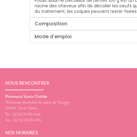
Pouxit Baume Décolleur de Lentes 100 g est un 
racine des cheveux afin de décoller les oeufs q
du traitement, les coques peuvent rester fixées 
Composition
Mode d'emploi
NOUS RENCONTRER
Pharmacie Sainte Clotilde
78 Avenue Maréchal de Lattre de Tassigny
97490
Saint-Denis
Tel :
02 62 29 99 444
Fax :
02 62 29 99 455
NOS HORAIRES