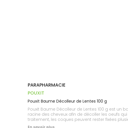
Dispositifs
Cheveux
VOTRE
médicaux
APPLICATION
Corps
DE SANTÉ
Homme
Solaire
Visage
PARAPHARMACIE
POUXIT
Pouxit Baume Décolleur de Lentes 100 g
Pouxit Baume Décolleur de Lentes 100 g est un ba
racine des cheveux afin de décoller les oeufs qui
traitement, les coques peuvent rester fixées plus
En savoir plus