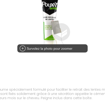
Survolez la photo pour zoomer
ume spécialement formulé pour faciliter le retrait des lentes 
 sont fixés solidement grâce à une sécrétion appelée le cément.
ieurs mois sur le cheveu. Peigne inclus dans cette boîte.