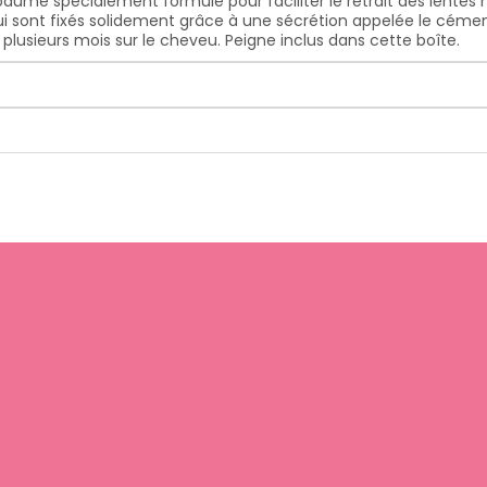
baume spécialement formulé pour faciliter le retrait des lentes
ui sont fixés solidement grâce à une sécrétion appelée le cément.
plusieurs mois sur le cheveu. Peigne inclus dans cette boîte.