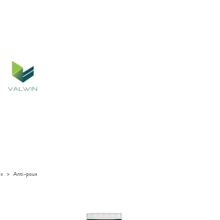
ux
>
Anti-poux