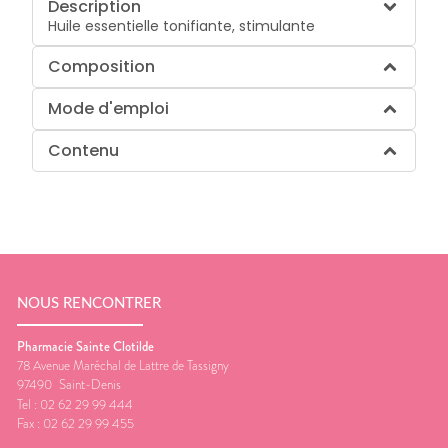
Description
Huile essentielle tonifiante, stimulante
Composition
Mode d'emploi
Contenu
NOUS RENCONTRER
Pharmacie Sainte Clotilde
78 Avenue Maréchal de Lattre de Tassigny
97490
Saint-Denis
Tel :
02 62 29 99 444
Fax :
02 62 29 99 455