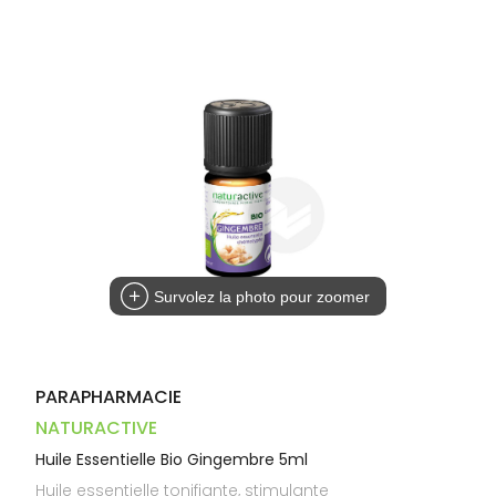
Dispositifs
Cheveux
VOTRE
médicaux
APPLICATION
Corps
DE SANTÉ
Homme
Solaire
Visage
Survolez la photo pour zoomer
PARAPHARMACIE
NATURACTIVE
Huile Essentielle Bio Gingembre 5ml
Huile essentielle tonifiante, stimulante