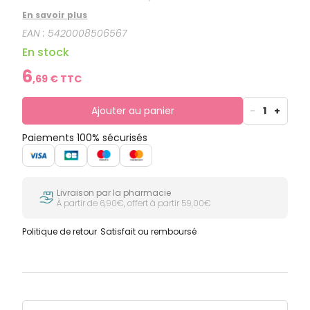
En savoir plus
EAN :
5420008506567
En stock
6
,
69
€ TTC
Ajouter au panier
-
1
+
Paiements 100% sécurisés
Livraison par la pharmacie
À partir de 6,90€, offert à partir 59,00€
Politique de retour
Satisfait ou remboursé