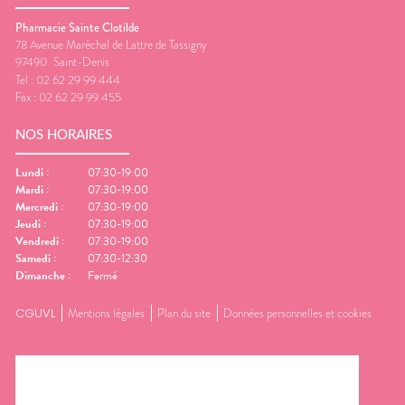
Pharmacie Sainte Clotilde
78 Avenue Maréchal de Lattre de Tassigny
97490
Saint-Denis
Tel :
02 62 29 99 444
Fax :
02 62 29 99 455
NOS HORAIRES
Lundi
:
07:30-19:00
Mardi
:
07:30-19:00
Mercredi
:
07:30-19:00
Jeudi
:
07:30-19:00
Vendredi
:
07:30-19:00
Samedi
:
07:30-12:30
Dimanche
:
Fermé
CGUVL
Mentions légales
Plan du site
Données personnelles et cookies