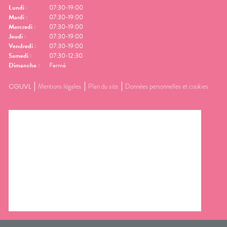
Lundi
:
07:30-19:00
Mardi
:
07:30-19:00
Mercredi
:
07:30-19:00
Jeudi
:
07:30-19:00
Vendredi
:
07:30-19:00
Samedi
:
07:30-12:30
Dimanche
:
Fermé
CGUVL
Mentions légales
Plan du site
Données personnelles et cookies