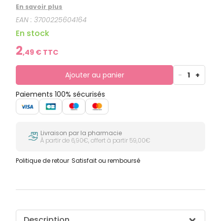
concentration. Il donne performance et puissance.
En savoir plus
Ce complément alimentaire diminue la sensation de
EAN :
3700225604164
fatigue.
En stock
2
,
49
€ TTC
Ajouter au panier
-
1
+
Paiements 100% sécurisés
Livraison par la pharmacie
À partir de 6,90€, offert à partir 59,00€
Politique de retour
Satisfait ou remboursé
Description