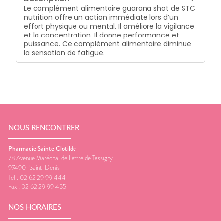
Le complément alimentaire guarana shot de STC
nutrition offre un action immédiate lors d’un
effort physique ou mental. Il améliore la vigilance
et la concentration. Il donne performance et
puissance. Ce complément alimentaire diminue
la sensation de fatigue.
NOUS RENCONTRER
Pharmacie Sainte Clotilde
78 Avenue Maréchal de Lattre de Tassigny
97490
Saint-Denis
Tel :
02 62 29 99 444
Fax :
02 62 29 99 455
NOS HORAIRES