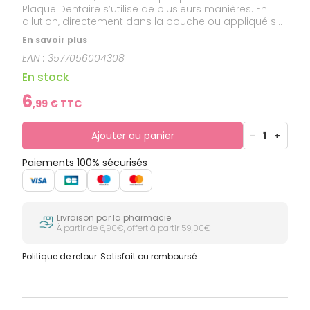
Plaque Dentaire s’utilise de plusieurs manières. En
dilution, directement dans la bouche ou appliqué sur
les dents à l’aide d’un coton-tige. La formule liquide
En savoir plus
d’Inava Dentoplaque révèle la plaque dentaire en la
EAN :
3577056004308
colorant en rouge, pour ensuite mieux perfectionner
le brossage. Une fois le brossage optimal terminé, la
En stock
coloration rouge disparaît, en même temps que la
plaque.
6
,
99
€ TTC
Ajouter au panier
-
1
+
Paiements 100% sécurisés
Livraison par la pharmacie
À partir de 6,90€, offert à partir 59,00€
Politique de retour
Satisfait ou remboursé