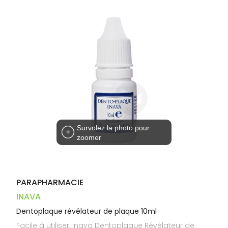
Dispositifs
Cheveux
VOTRE
médicaux
APPLICATION
Corps
DE SANTÉ
Homme
Solaire
Visage
Survolez la photo pour
zoomer
PARAPHARMACIE
INAVA
Dentoplaque révélateur de plaque 10ml
Facile à utiliser, Inava Dentoplaque Révélateur de