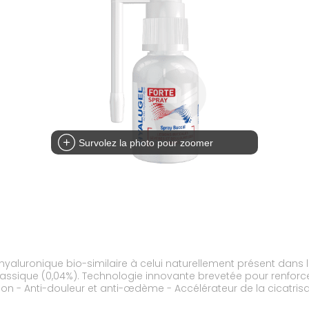
Survolez la photo pour zoomer
hyaluronique bio-similaire à celui naturellement présent dans
assique (0,04%). Technologie innovante brevetée pour renforce
sion - Anti-douleur et anti-œdème - Accélérateur de la cicatrisa