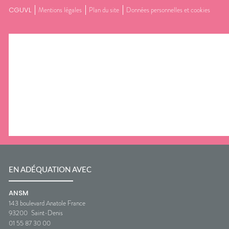
CGUVL
Mentions légales
Plan du site
Données personnelles et cookies
EN ADÉQUATION AVEC
ANSM
143 boulevard Anatole France
93200
Saint-Denis
01 55 87 30 00