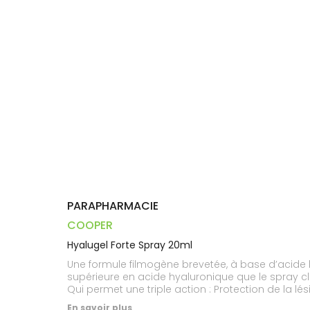
Dispositifs
Cheveux
VOTRE
médicaux
APPLICATION
Corps
DE SANTÉ
Homme
Solaire
Visage
PARAPHARMACIE
COOPER
Hyalugel Forte Spray 20ml
Une formule filmogène brevetée, à base d’acide 
supérieure en acide hyaluronique que le spray cl
Qui permet une triple action : Protection de la lé
En savoir plus