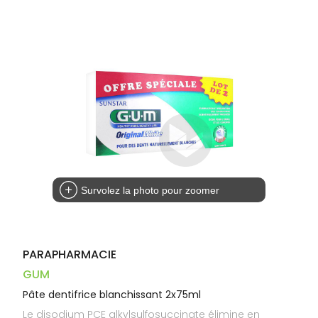
Dispositifs
Cheveux
VOTRE
médicaux
APPLICATION
Corps
DE SANTÉ
Homme
Solaire
Visage
Survolez la photo pour zoomer
PARAPHARMACIE
GUM
Pâte dentifrice blanchissant 2x75ml
Le disodium PCE alkylsulfosuccinate élimine en