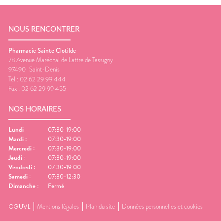
NOUS RENCONTRER
Pharmacie Sainte Clotilde
78 Avenue Maréchal de Lattre de Tassigny
97490
Saint-Denis
Tel :
02 62 29 99 444
Fax :
02 62 29 99 455
NOS HORAIRES
Lundi
:
07:30-19:00
Mardi
:
07:30-19:00
Mercredi
:
07:30-19:00
Jeudi
:
07:30-19:00
Vendredi
:
07:30-19:00
Samedi
:
07:30-12:30
Dimanche
:
Fermé
CGUVL
Mentions légales
Plan du site
Données personnelles et cookies