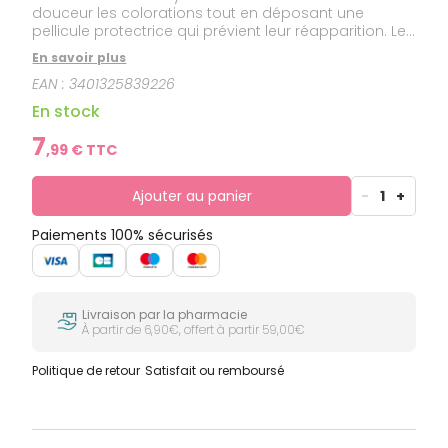
douceur les colorations tout en déposant une
pellicule protectrice qui prévient leur réapparition. Le
fluorure de sodium reminéralise, renforce et protège
En savoir plus
l'émail. La provitamine B5, la vitamine E et l'allantoïne
EAN :
3401325839226
renforcent les gencives grâce à leurs propriétés
revitalisantes et anti-oxydantes pour les aider à
En stock
rester fermes et saines.
7
,
99
€ TTC
Ajouter au panier
-
1
+
Paiements 100% sécurisés
Livraison par la pharmacie
À partir de 6,90€, offert à partir 59,00€
Politique de retour
Satisfait ou remboursé