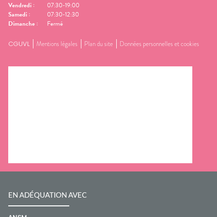
Vendredi
:
07:30-19:00
Samedi
:
07:30-12:30
Dimanche
:
Fermé
CGUVL
Mentions légales
Plan du site
Données personnelles et cookies
EN ADÉQUATION AVEC