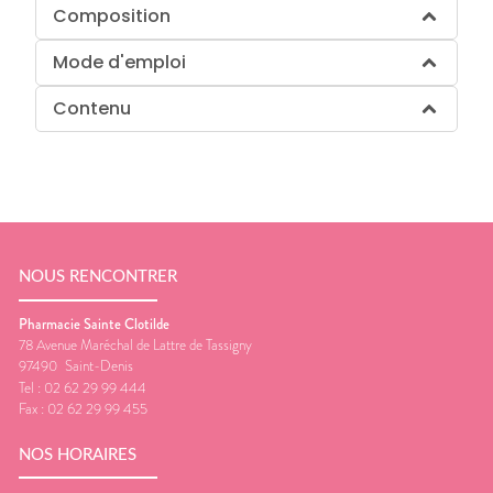
Composition
Mode d'emploi
Contenu
NOUS RENCONTRER
Pharmacie Sainte Clotilde
78 Avenue Maréchal de Lattre de Tassigny
97490
Saint-Denis
Tel :
02 62 29 99 444
Fax :
02 62 29 99 455
NOS HORAIRES