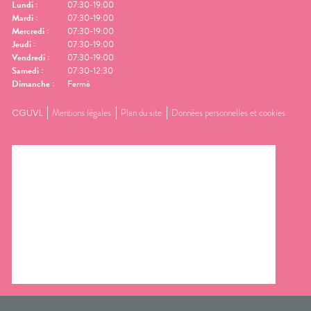
Lundi
:
07:30-19:00
Mardi
:
07:30-19:00
Mercredi
:
07:30-19:00
Jeudi
:
07:30-19:00
Vendredi
:
07:30-19:00
Samedi
:
07:30-12:30
Dimanche
:
Fermé
CGUVL
Mentions légales
Plan du site
Données personnelles et cookies