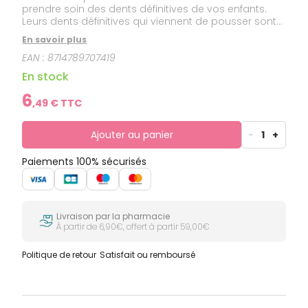
prendre soin des dents définitives de vos enfants.
Leurs dents définitives qui viennent de pousser sont
davantage sensibles aux caries et nécessitent un
En savoir plus
soin particulier. C'est la raison pour laquelle ce
EAN :
8714789707419
dentifrice pour enfants contient un fluorure d'amines
très efficace qui aide à protéger contre les caries et
En stock
reminéralise les dents.
6
,
49
€ TTC
Ajouter au panier
-
1
+
Paiements 100% sécurisés
Livraison par la pharmacie
À partir de 6,90€, offert à partir 59,00€
Politique de retour
Satisfait ou remboursé